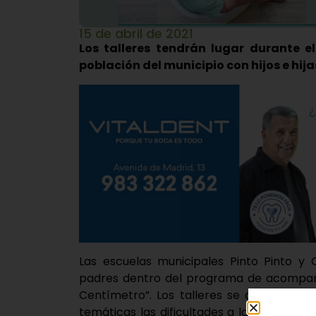
15 de abril de 2021
Los talleres tendrán lugar durante e
población del municipio con hijos e hij
Las escuelas municipales Pinto Pinto y 
padres dentro del programa de acompaña
Centímetro”. Los talleres se desarrollará
temáticas las dificultades a la hora de l