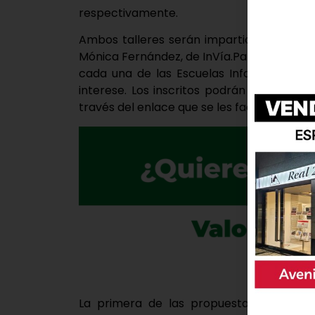
respectivamente.
Ambos talleres serán impartidos por la p
Mónica Fernández, de InVía.Para poder asis
cada una de las Escuelas Infantiles, o a 
interese. Los inscritos podrán acceder 
través del enlace que se les facilitará una v
La primera de las propuestas, que se ce