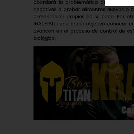
abordará la problemática de las comida
negativas a probar alimentos nuevos o a
alimentación propios de su edad. Por otro
16.30-18h tiene como objetivo conocer c
avancen en el proceso de control de es
biológico.