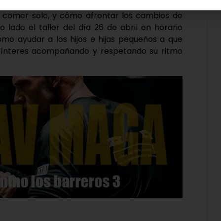
s que se eternizan o terminan en riñas, las
 comer solo, y cómo afrontar los cambios de
 lado el taller del día 26 de abril en horario
ómo ayudar a los hijos e hijas pequeños a que
fínteres acompañando y respetando su ritmo