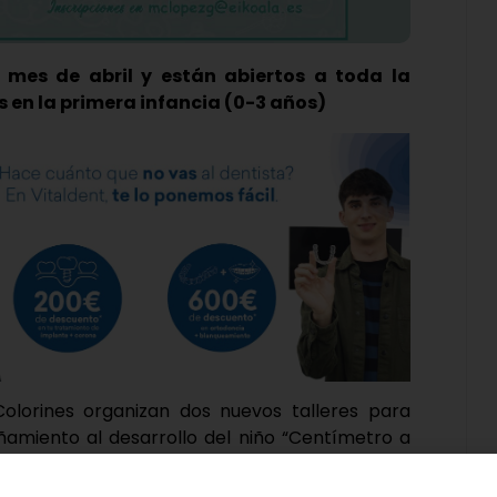
l mes de abril y están abiertos a toda la
as en la primera infancia (0-3 años)
Colorines organizan dos nuevos talleres para
miento al desarrollo del niño “Centímetro a
n vía online los días 22 y 26 de abril bajo las
a comida y el proceso del control de esfínteres