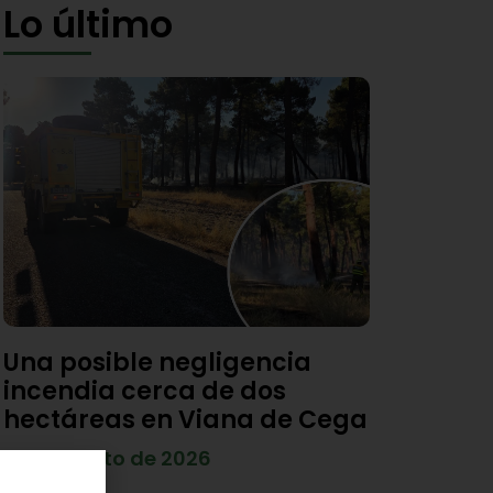
Lo último
Una posible negligencia
incendia cerca de dos
hectáreas en Viana de Cega
7 de agosto de 2026