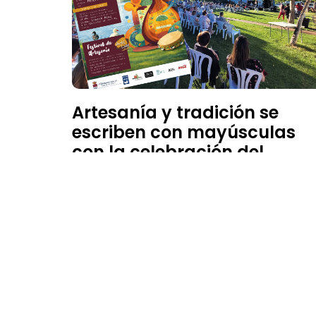
Artesanía y tradición se
escriben con mayúsculas
con la celebración del
Festival ‘Son de Aquí’ y la
Feria ‘Artelago’
18 de mayo de 2026