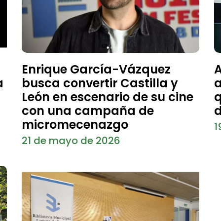
Enrique García-Vázquez
A
a
busca convertir Castilla y
a
León en escenario de su cine
q
con una campaña de
d
micromecenazgo
1
21 de mayo de 2026