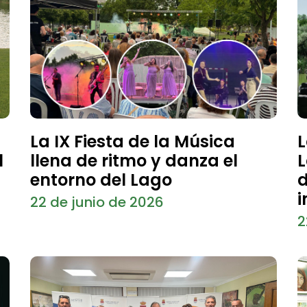
La IX Fiesta de la Música
L
l
llena de ritmo y danza el
L
entorno del Lago
d
i
22 de junio de 2026
2