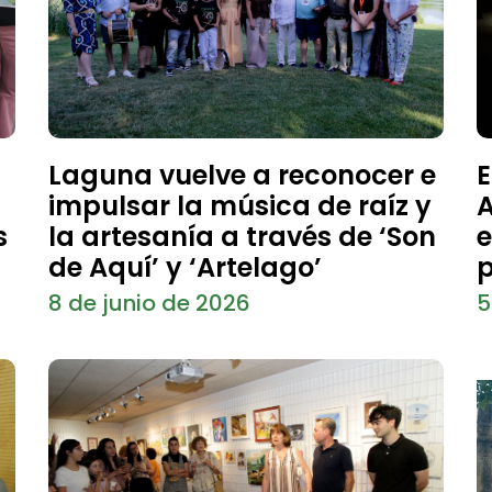
Laguna vuelve a reconocer e
E
impulsar la música de raíz y
A
s
la artesanía a través de ‘Son
e
de Aquí’ y ‘Artelago’
p
8 de junio de 2026
5