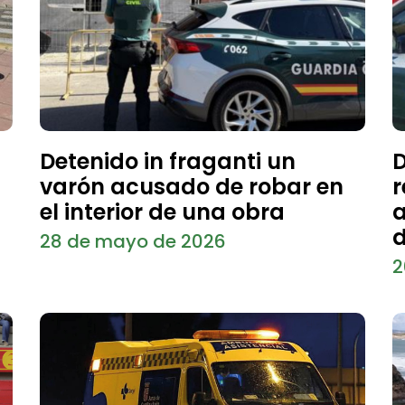
Detenido in fraganti un
D
varón acusado de robar en
r
el interior de una obra
a
d
28 de mayo de 2026
2