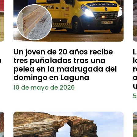
Un joven de 20 años recibe
L
a
tres puñaladas tras una
l
pelea en la madrugada del
r
domingo en Laguna
a
u
10 de mayo de 2026
5