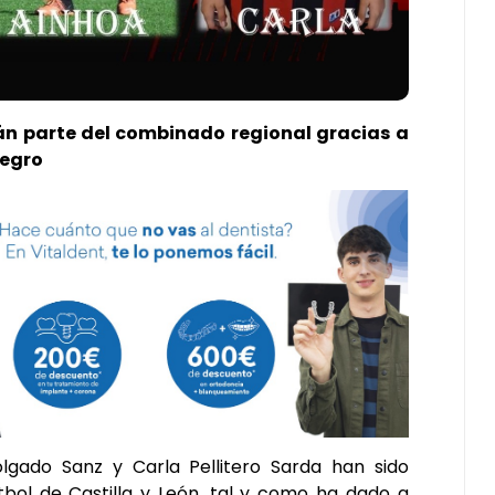
án parte del combinado regional gracias a
negro
lgado Sanz y Carla Pellitero Sarda han sido
tbol de Castilla y León, tal y como ha dado a