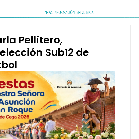
la Pellitero,
elección Sub12 de
tbol