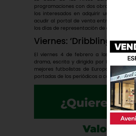
programaciones con dos obras de calidad
los interesados en adquirir una entrada
acudir al portal de venta entradas.com, a
los días de representación de espectáculos
Viernes: ‘Dribbling’
El viernes 4 de febrero a las 20:30 horas
drama, escrita y dirigida por Ignasi Vidal
mejores futbolistas de Europa que se ve
portadas de los periódicos a causa de una 