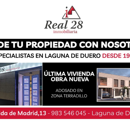
 muy esperados por el público lagunero. Para
 para cualquiera de los espectáculos pueden
 casadelasartes.com o a la taquilla del teatro
 sesenta minutos antes del inicio.
, ‘Dribbling’ llega al auditorio lagunero. Este
, muestra la historia de Javi Cuesta, uno de los
 entre la espada y la pared tras saltar a las
denuncia contra él por violación.