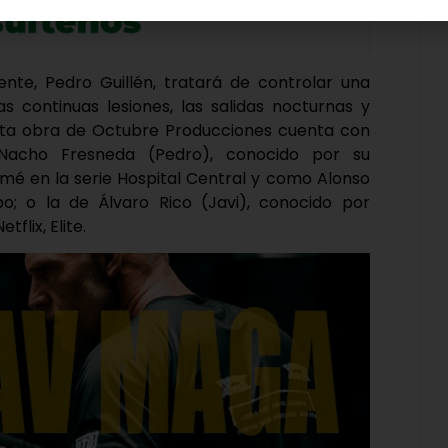
ente, Pedro Guillén, tratará de controlar una
s continuas lesiones, las salidas nocturnas y
ta obra de Octubre Producciones cuenta con
acho Fresneda (Pedro), conocido por su
imé en la serie Hospital Central y como Alonso
po; o la de Álvaro Rico (Javi), conocido por
flix, Elite.