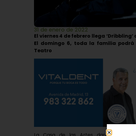
31 de enero de 2022
El viernes 4 de febrero llega ‘Dribblin
El domingo 6, toda la familia podrá
Teatro
La Casa de las Artes dará inicio e