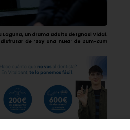
g’ a Laguna, un drama adulto de Ignasi Vidal.
 disfrutar de ‘Soy una nuez’ de Zum-Zum
ste fin de semana su primer semestre de