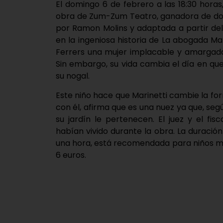
El domingo 6 de febrero a las 18:30 horas,
obra de Zum-Zum Teatro, ganadora de dos 
por Ramon Molins y adaptada a partir de
en la ingeniosa historia de La abogada Ma
Ferrers una mujer implacable y amargada
Sin embargo, su vida cambia el día en qu
su nogal.
Este niño hace que Marinetti cambie la f
con él, afirma que es una nuez ya que, seg
su jardín le pertenecen. El juez y el fi
habían vivido durante la obra. La durac
una hora, está recomendada para niños ma
6 euros.