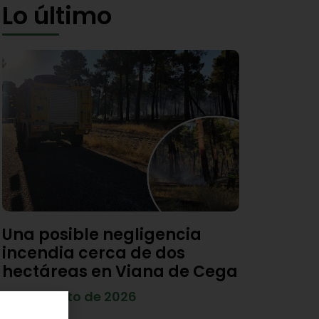
Lo último
Una posible negligencia
incendia cerca de dos
hectáreas en Viana de Cega
7 de agosto de 2026