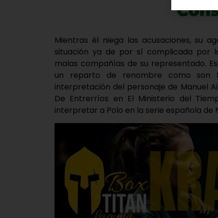
Mientras él niega las acusaciones, su ag
situación ya de por sí complicada por la
malas compañías de su representado. Es
un reparto de renombre como son N
interpretación del personaje de Manuel A
De Entrerríos en El Ministerio del Tiem
interpretar a Polo en la serie española de Net