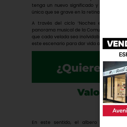
tenga un nuevo significado y el asistir 
única que se grave en la retina y el coraz
A través del ciclo ‘Noches en la Plaza
panorama musical de la Comunidad, creand
que cada velada sea inolvidable y artistas
este escenario para dar vida a citas de lo 
En este sentido, el albero de este c