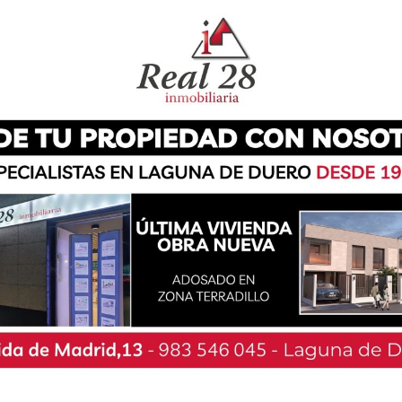
a un concierto se convierta en una experiencia
ón de los espectadores.
’, Arroyo Esfera busca abrirse camino en el
o un calendario de conciertos vibrante con el
 destacados nacionales e internacionales elijan
más versátiles.
oso musical albergará los próximos meses