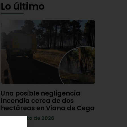
Lo último
Una posible negligencia
incendia cerca de dos
hectáreas en Viana de Cega
7 de agosto de 2026