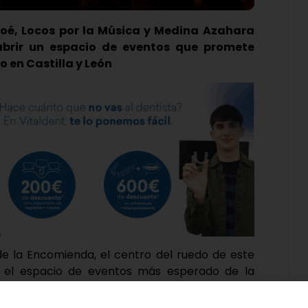
loé, Locos por la Música y Medina Azahara
abrir un espacio de eventos que promete
o en Castilla y León
de la Encomienda, el centro del ruedo de este
o el espacio de eventos más esperado de la
nto donde la diversidad musical se dará cita
público un lugar en el que el entretenimiento