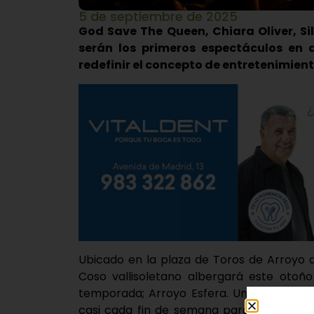
5 de septiembre de 2025
God Save The Queen, Chiara Oliver, Si
serán los primeros espectáculos en 
redefinir el concepto de entretenimient
Ubicado en la plaza de Toros de Arroyo 
Coso vallisoletano albergará este otoñ
temporada; Arroyo Esfera. Un emplazamie
casi cada fin de semana para ofrecer al 