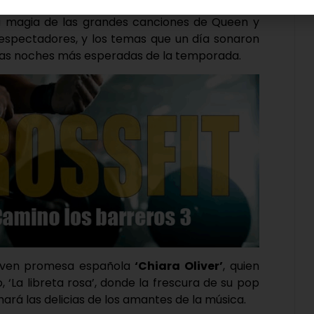
con
‘God Save The Queen’
el próximo 3 de
a magia de las grandes canciones de Queen y
s espectadores, y los temas que un día sonaron
las noches más esperadas de la temporada.
a joven promesa española
‘Chiara Oliver’
, quien
, ‘La libreta rosa’, donde la frescura de su pop
rá las delicias de los amantes de la música.