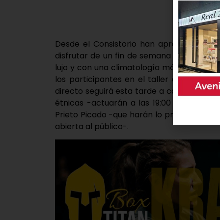
Desde el Consistorio han aprovechado par
disfrutar de un fin de semana con una of
lujo y con una climatología más que buen
los participantes en el taller de panderet
directo seguirá esta tarde a cargo de la 
étnicas -actuarán a las 19:00 horas- así
Prieto Picado -que harán lo propio a las 2
abierta al público-.