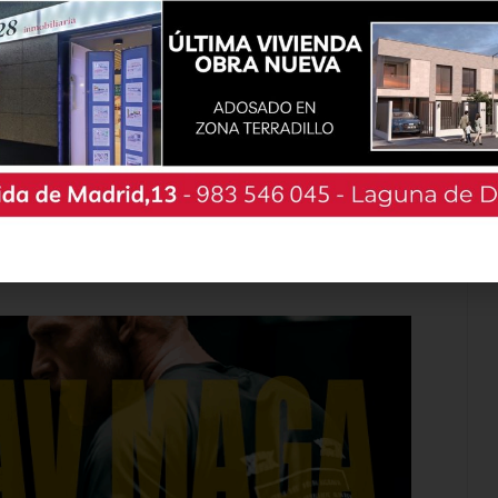
a invitar a todos los vecinos y visitantes «a
erta singular e incomparable en un entorno de
a». Si durante la mañana han marcado el ritmo
as dirigido por Cristina Zagaleja, la música en
banda palentina Naan y de sus raíces y mezclas
 como de los sonidos y estilos de los leoneses
1:00 horas, también en una actuación gratuita y