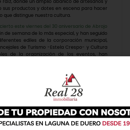
de raíz, donde un amplio abanico de artesanos y
o sus productos y dotes en escena para hacer
 que distingue nuestra cultura.
erto este viernes del 30 aniversario de Abrojo
in de semana de lo más especial, y han seguido
ferentes ediles de la corporación municipal,
oncejales de Turismo -Estela Crespo- y Cultura
es de la organización de los eventos, han
uestos de artesanía, interesándose por la labor
mo por los talleres infantiles que se estaban