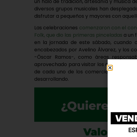
un halo de tradición, artesanía y música 
diversos grupos musicales han desplegad
disfrutar a pequeños y mayores con aquello
Las celebraciones
comenzaron con el conci
Folk, que dio las primeras pinceladas
a un f
en la jornada de este sábado, cuando di
encabezados por Avelino Álvarez, y los c
-Óscar Ramos-, como áreas responsabl
aprovechado para visitar los diferentes p
de cada uno de los comerciantes, así co
desarrollando.