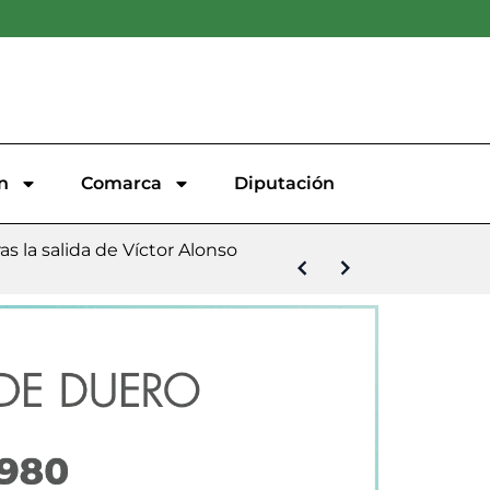
n
Comarca
Diputación
s la salida de Víctor Alonso
de la Plataforma Oficial contra
unción y San Roque
llo
opular ‘Virgen del Villar’
 Malecón 101
demanda contra el PSOE