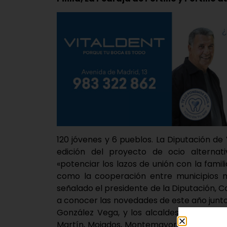
120 jóvenes y 6 pueblos. La Diputación de
edición del proyecto de ocio alternativ
«potenciar los lazos de unión con la famil
como la cooperación entre municipios m
señalado el presidente de la Diputación, C
a conocer las novedades de este año junto
González Vega, y los alcaldes de los sei
Martín, Mojados, Montemayor de Pililla, La P