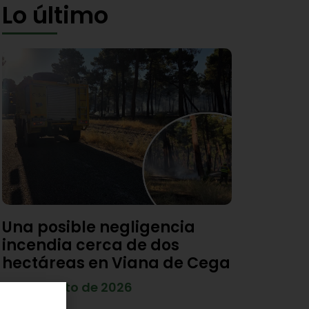
Lo último
Una posible negligencia
incendia cerca de dos
hectáreas en Viana de Cega
7 de agosto de 2026