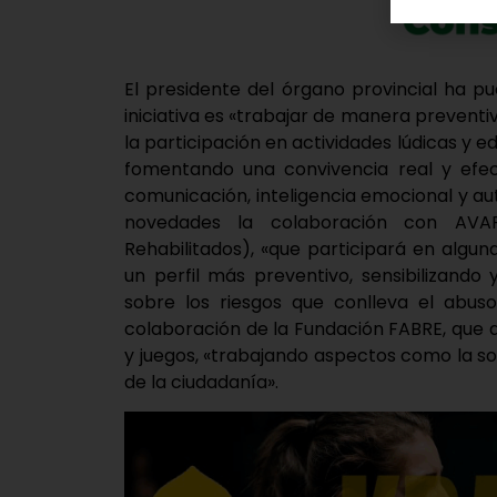
El presidente del órgano provincial ha pu
iniciativa es «trabajar de manera preventi
la participación en actividades lúdicas y 
fomentando una convivencia real y efect
comunicación, inteligencia emocional y a
novedades la colaboración con AVAR 
Rehabilitados), «que participará en algun
un perfil más preventivo, sensibilizando
sobre los riesgos que conlleva el abus
colaboración de la Fundación FABRE, que ac
y juegos, «trabajando aspectos como la so
de la ciudadanía».