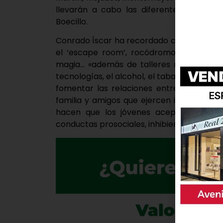
llevarán a cabo las diferentes activid
Boecillo.
Conrado Íscar ha recordado cómo en 2025 
el ‘escape room’, rocódromo, juegos tra
magia… «además de talleres más enfocad
tecnologías, el alcohol, el tabaco o los ciga
fomentar las relaciones entre jóvenes d
familia y amigos que ejercen influencias 
hacen que los jóvenes acepten, se com
conductas prosociales, inhibiendo así la a