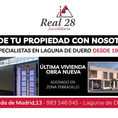
ades, empezando este sábado 31 de enero en
‘Pinares Night’ llevó a cabo actividades como
dicionales, pistas de hielo o espectáculos de
os a alertar sobre el mal uso de las nuevas
rrillos electrónicos». «Y todo ello bajo el velo de
e diferentes municipios y estrechar lazos con
positivas y que, como resultado de estos lazos,
prometan e interioricen normas, valores y
parición de conductas no deseadas».