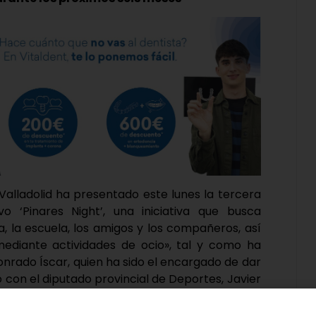
 Valladolid ha presentado este lunes la tercera
o ‘Pinares Night’, una iniciativa que busca
ia, la escuela, los amigos y los compañeros, así
ediante actividades de ocio», tal y como ha
onrado Íscar, quien ha sido el encargado de dar
 con el diputado provincial de Deportes, Javier
s municipios participantes, Aldeamayor de San
edraja de Portillo, Portillo y Boecillo, donde se