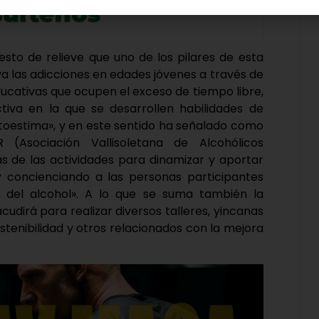
esto de relieve que uno de los pilares de esta
va las adicciones en edades jóvenes a través de
educativas que ocupen el exceso de tiempo libre,
iva en la que se desarrollen habilidades de
utoestima», y en este sentido ha señalado como
(Asociación Vallisoletana de Alcohólicos
as de las actividades para dinamizar y aportar
 y concienciando a las personas participantes
o del alcohol». A lo que se suma también la
udirá para realizar diversos talleres, yincanas
stenibilidad y otros relacionados con la mejora