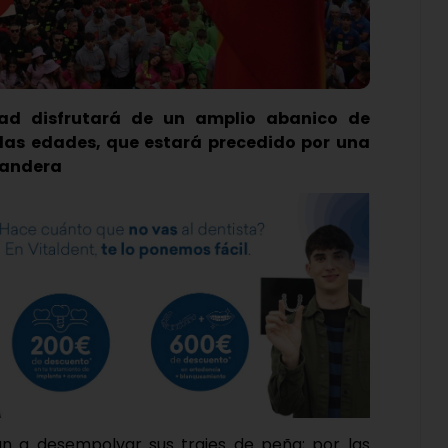
dad disfrutará de un amplio abanico de
las edades, que estará precedido por una
bandera
an a desempolvar sus trajes de peña; por las