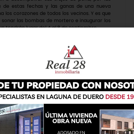
ia de estas fechas y las ganas de una nueva
na los corazones de todos los vecinos. Y es que
er sonar las bombas de mortero e inaugurar los
que tendrán lugar del 4 al 8 de septiembre.
a música y la tauromaquia serán los platos
ntes de disfrutar de cada jornada de jolgorio,
del comienzo de las celebraciones, el municipio
eporte jugará un papel muy importante.