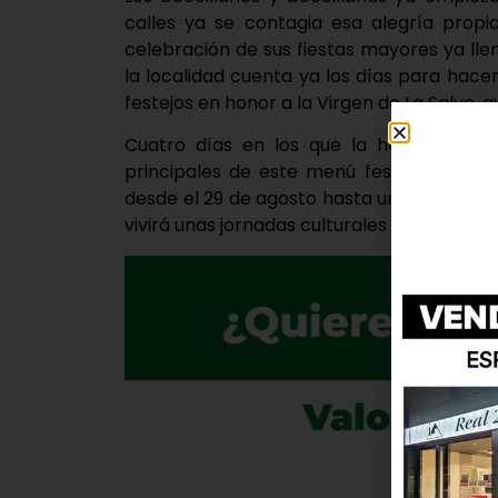
calles ya se contagia esa alegría prop
celebración de sus fiestas mayores ya lle
la localidad cuenta ya los días para hac
festejos en honor a la Virgen de La Salve, 
Cuatro días en los que la hermandad, l
principales de este menú festivo, pero a
desde el 29 de agosto hasta un día antes 
vivirá unas jornadas culturales donde el d