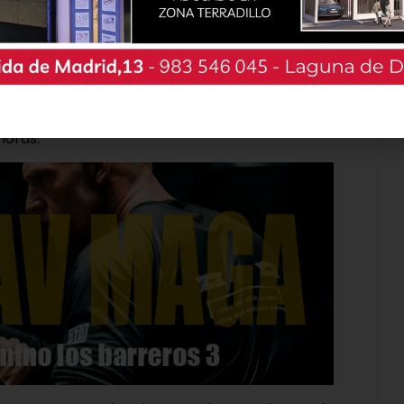
la carrera nocturna ‘El Tejar’ será el primer
ejar a las 20:00 horas. Por su parte, el día 30 la
0 horas en la plaza del Albero, mientras que por
 centrará las miradas en el frontón municipal. Y
la jornada, que se completará con la final del
horas.