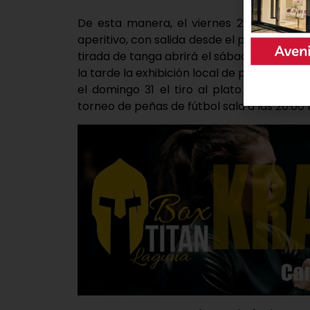
De esta manera, el viernes 29 de agosto 
aperitivo, con salida desde el parque de El T
tirada de tanga abrirá el sábado a las 10:0
la tarde la exhibición local de pelota mano
el domingo 31 el tiro al plato disparará 
torneo de peñas de fútbol sala a las 20:00 