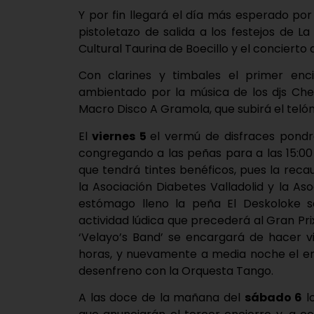
Y por fin llegará el día más esperado por
pistoletazo de salida a los festejos de 
Cultural Taurina de Boecillo y el concierto 
Con clarines y timbales el primer enci
ambientado por la música de los djs Che
Macro Disco A Gramola, que subirá el telón 
El
viernes 5
el vermú de disfraces pondr
congregando a las peñas para a las 15:0
que tendrá tintes benéficos, pues la reca
la Asociación Diabetes Valladolid y la As
estómago lleno la peña El Deskoloke 
actividad lúdica que precederá al Gran Pri
‘Velayo’s Band’ se encargará de hacer v
horas, y nuevamente a media noche el en
desenfreno con la Orquesta Tango.
A las doce de la mañana del
sábado 6
lo