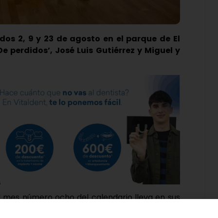
dos 2, 9 y 23 de agosto en el parque de El
e perdidos’, José Luis Gutiérrez y Miguel y
, el mes número ocho del calendario lleva en sus
 de Boecillo ha presentado este viernes, en la