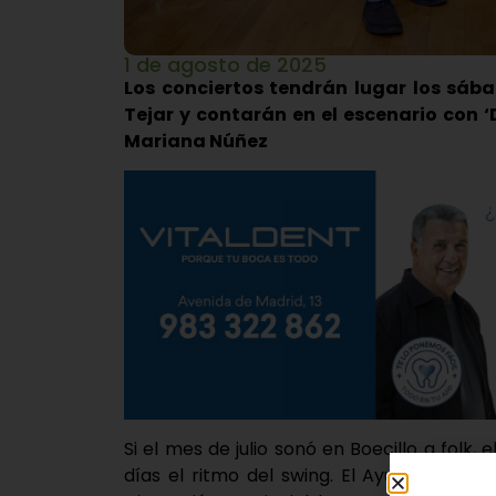
1 de agosto de 2025
Los conciertos tendrán lugar los sába
Tejar y contarán en el escenario con ‘D
Mariana Núñez
Si el mes de julio sonó en Boecillo a folk
días el ritmo del swing. El Ayuntamiento