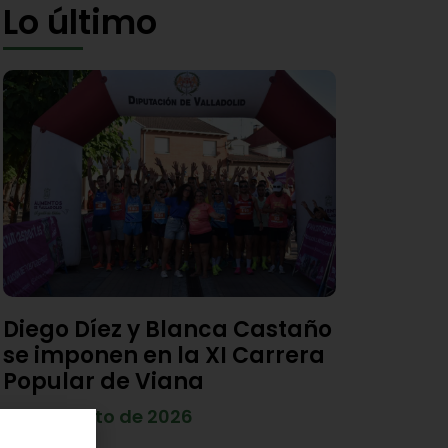
Lo último
Diego Díez y Blanca Castaño
se imponen en la XI Carrera
Popular de Viana
4 de agosto de 2026