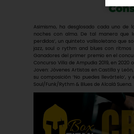
Asimismo, ha desglosado cada uno de lo
noches con alma. De tal manera que lo
perdidos’, un quinteto vallisoletano que 
jazz, soul o rythm and blues con ritmos 
Ganadores del primer premio en el concu
Concurso Villa de Ampudia 2019, en 2020 
Joven: Jóvenes Artistas en Castilla y León
su composición ‘No puedes llevártelo’, 
Soul/Funk/Rythm & Blues de Alcalá Suena.