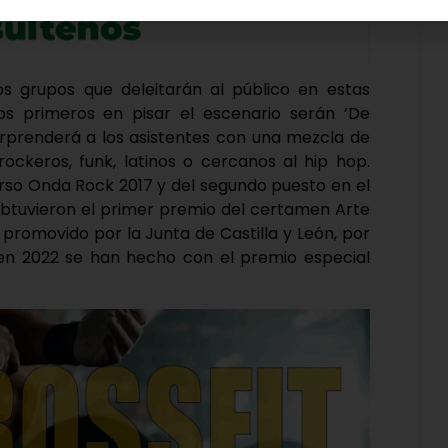
s grupos que deleitarán al público en estas
s primeros en pisar el escenario serán ‘De
sorprenderá a los asistentes con una mezcla de
rockeros, funk, latinos o cercanos al hip hop.
rso Onda Rock 2017 y del segundo puesto en el
obtuvieron el primer premio del certamen Arte
, promovido por la Junta de Castilla y León, por
y en 2022 se han hecho con el premio especial