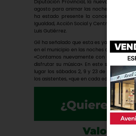
Diputación Provincial, la nueva edición d
agosto para animar las noches de los sáb
ha estado presente la concejala de Cultur
Igualdad, Acción Social y Centros Residenc
Luis Gutiérrez.
Gil ha señalado que esta es ya la diecinu
en el municipio en las noches de verano y 
«Contamos nuevamente con grupos e inté
disfrutar su música». En este sentido la 
lugar los sábados 2, 9 y 23 de agosto a l
los asistentes, «que en cada edición son má