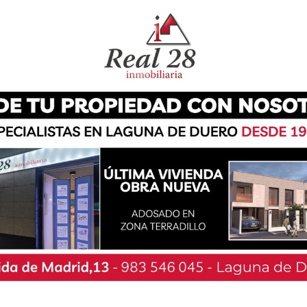
e las Veladas de Jazz, que llegarán este mes de
ados en el parque de El Tejar. Durante el acto
a, Cristina Gil, y el El diputado de Familia e
iales, Alfonso Romo, además de del artista José
eve edición de un evento «que se ha consolidado
es ya parte de nuestras actividades culturales».
rpretes de primer nivel que nos van a hacer
edil ha apuntado que los conciertos van a tener
as 22:00 horas, con entrada gratuita para todos
s».