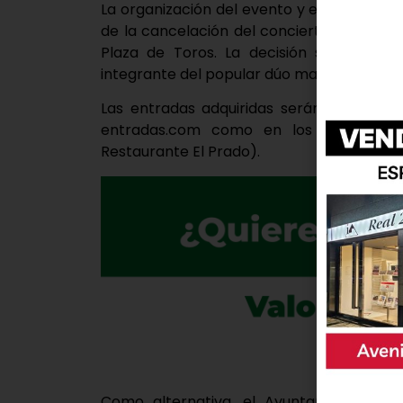
La organización del evento y el Ayuntami
de la cancelación del concierto de Camel
Plaza de Toros. La decisión se debe a 
integrante del popular dúo madrileño.
Las entradas adquiridas serán reembols
entradas.com como en los puntos de v
Restaurante El Prado).
Como alternativa, el Ayuntamiento ha