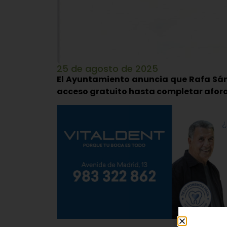
25 de agosto de 2025
El Ayuntamiento anuncia que Rafa Sánc
acceso gratuito hasta completar afor