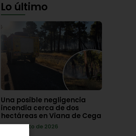
Lo último
Una posible negligencia
incendia cerca de dos
hectáreas en Viana de Cega
7 de agosto de 2026