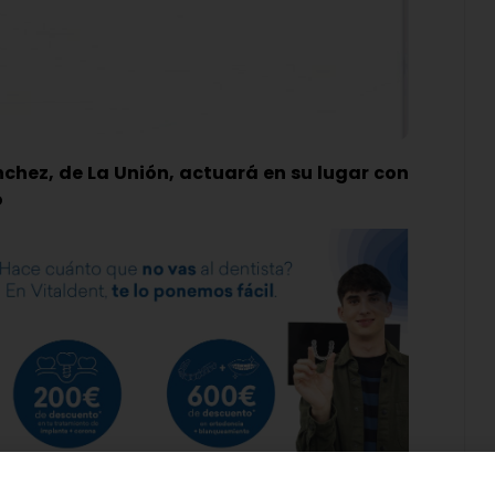
hez, de La Unión, actuará en su lugar con
o