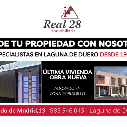
ento de Laguna de Duero informaron este lunes
a previsto para el próximo 29 de agosto en la
los problemas de salud que atraviesa Dioni,
adas íntegramente tanto a través de la web
enta físicos autorizados (Kiosko Vicios y
 programado la actuación de Rafa Sánchez,