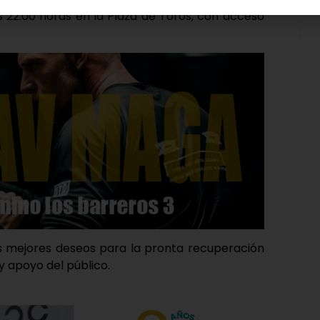
as 22:00 horas en la Plaza de Toros, con acceso
us mejores deseos para la pronta recuperación
y apoyo del público.