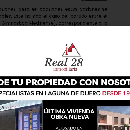
asiones, pero en ocasiones estas pasiones se
les. Este ha sido el caso del partido entre el
e Gimnastica Medinense), correspondiente a la
 Provincial de Aficionados, que terminó con dos
tal y con demandas contrapuestas tras varias
 encuentro.
o 22 de abril a las 15:30 horas en Los Anexos de
1 a favor de los laguneros. El encuentro era de
 el ascenso de categoría. Durante los noventa
ención más allá de la expulsión de un jugador
 los espectadores. Sin embargo, al finalizar el
 involucró a jugadores y aficionados de ambos
.