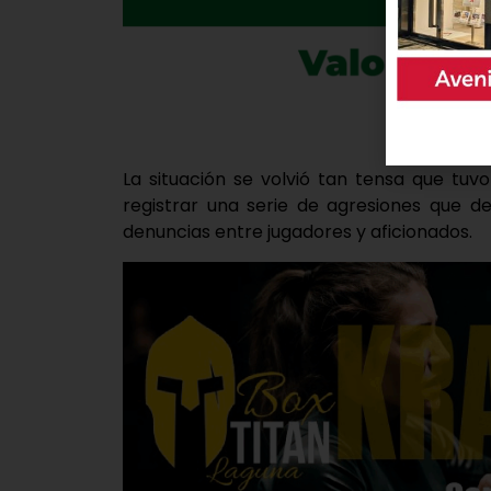
La situación se volvió tan tensa que tuvo
registrar una serie de agresiones que de
denuncias entre jugadores y aficionados.