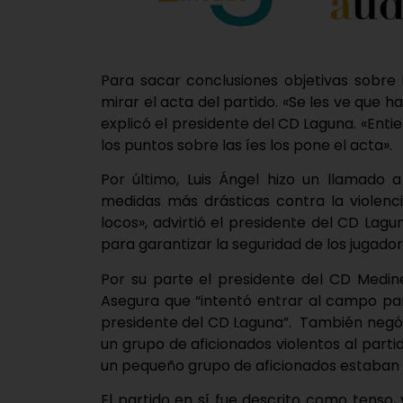
Para sacar conclusiones objetivas sobre 
mirar el acta del partido. «Se les ve que h
explicó el presidente del CD Laguna. «Ent
los puntos sobre las íes los pone el acta».
Por último, Luis Ángel hizo un llamado 
medidas más drásticas contra la violenci
locos», advirtió el presidente del CD Lag
para garantizar la seguridad de los jugador
Por su parte el presidente del CD Medinen
Asegura que “intentó entrar al campo par
presidente del CD Laguna”. También negó 
un grupo de aficionados violentos al partid
un pequeño grupo de aficionados estaban e
El partido en sí fue descrito como tens