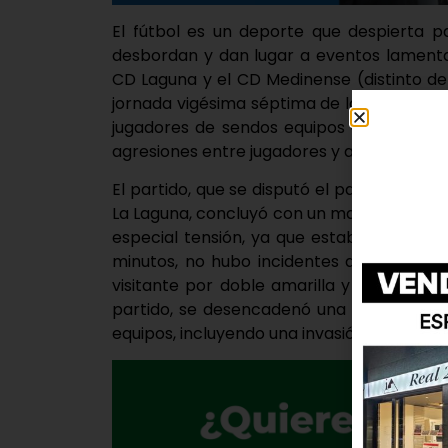
El fútbol es un deporte que despierta p
desbordan y dan lugar a eventos lamentab
CD Laguna y el CD Medinense (distinto d
jornada vigésima séptima de la 2ª División
jugadores de sendos equipos en el hospi
agresiones entre jugadores y asistentes al
El partido, que se disputó el pasado sábad
La Laguna, concluyó con un marcador de 2-
especial tensión, ya que estaba en juego
minutos, no hubo incidentes dignos de m
visitante por doble amarilla y agravios de
partido, se desencadenó una trifulca que
equipos, incluyendo una invasión de campo