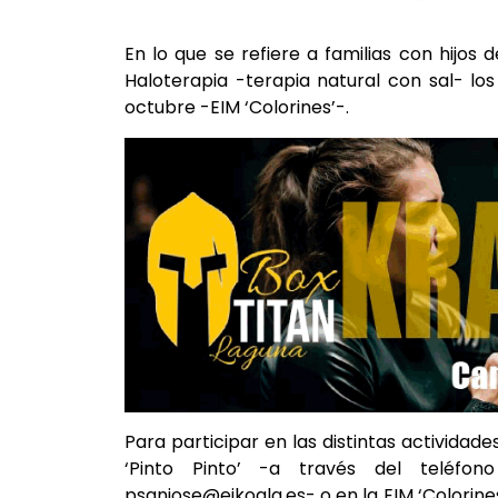
En lo que se refiere a familias con hijos 
Haloterapia -terapia natural con sal- los
octubre -EIM ‘Colorines’-.
Para participar en las distintas actividade
‘Pinto Pinto’ -a través del teléfo
psanjose@eikoala.es- o en la EIM ‘Colorine