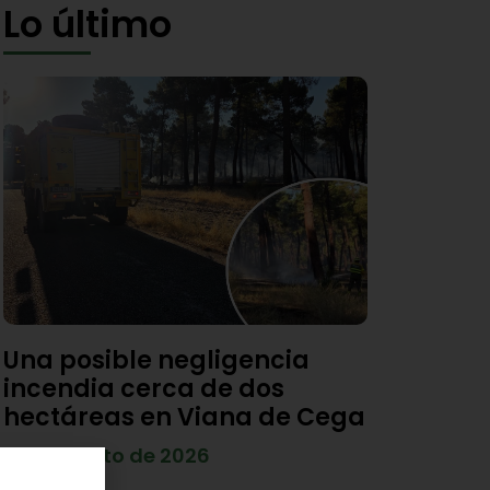
Lo último
Una posible negligencia
incendia cerca de dos
hectáreas en Viana de Cega
7 de agosto de 2026