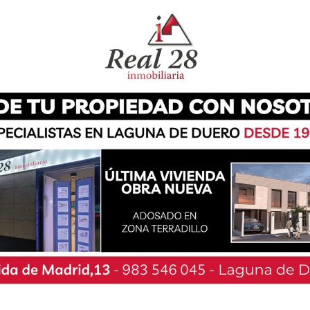
anismo en su página web el desaparecido mide
 de ojos es marrón y su pelo es corto y liso, de
a vez que fue visto. Para todo aquel que pueda
r con la Guardia Civil llamando al 062 o con el
és de su página web, a la que se puede acceder