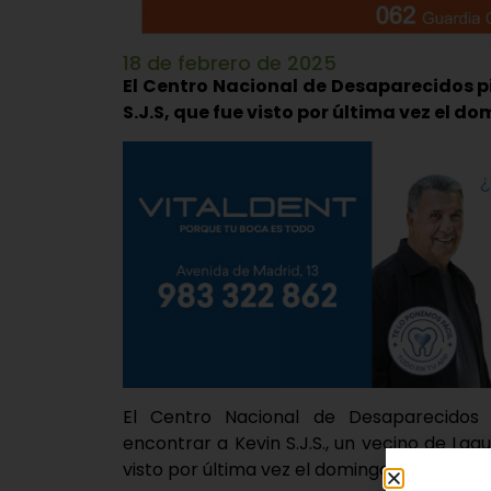
18 de febrero de 2025
El Centro Nacional de Desaparecidos p
S.J.S, que fue visto por última vez el d
El Centro Nacional de Desaparecidos 
encontrar a Kevin S.J.S., un vecino de L
visto por última vez el domingo, 9 de febrer