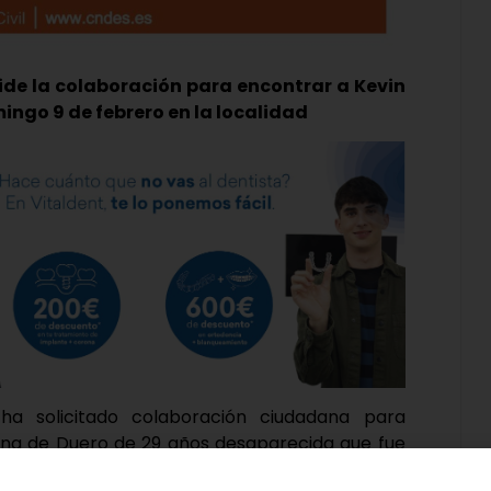
ide la colaboración para encontrar a Kevin
omingo 9 de febrero en la localidad
ha solicitado colaboración ciudadana para
aguna de Duero de 29 años desaparecida que fue
o, en la localidad.