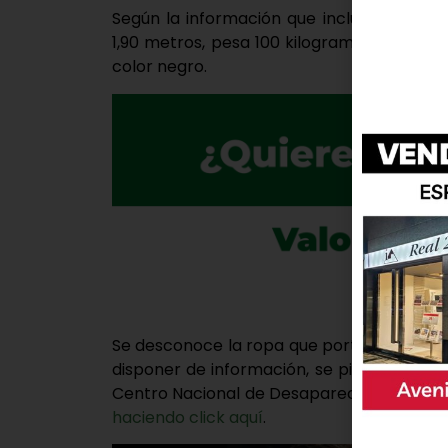
Según la información que incluye el org
1,90 metros, pesa 100 kilogramos, su color
color negro.
Se desconoce la ropa que portaba la últim
disponer de información, se pide contacta
Centro Nacional de Desaparecidos
a trav
haciendo click aquí
.