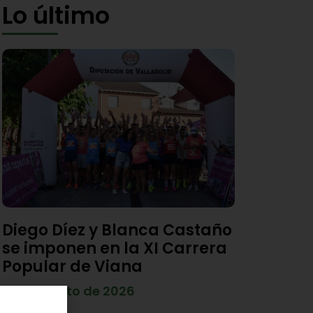
Lo último
Diego Díez y Blanca Castaño
se imponen en la XI Carrera
Popular de Viana
4 de agosto de 2026