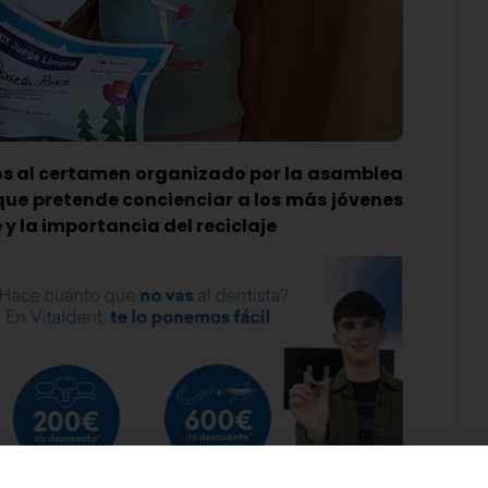
os al certamen organizado por la asamblea
que pretende concienciar a los más jóvenes
y la importancia del reciclaje