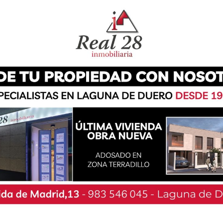
 en Laguna de Duero ha llevado a cabo
 del certamen ‘Juega Limpio’, que en su
r su récord de participación con hasta 113
des y fotografías. Este concurso infantil,
z Roja en Laguna de Duero, tiene como objetivo
rotección del Medio Ambiente y la importancia
a visto adaptado en esta ocasión su acto de
 medidas de seguridad. Así, todos los niños y
obsequio, por separado.
ar y sensibilizar a la infancia, cuenta con la
 de Duero. Se trata de un concurso dirigido a
epartidos en tres categorías y dos modalidades.
icipan realizando manualidades con materiales
, papel, latas…) y los menores de 5º y 6º, tienen
ntos del municipio donde hay que mejorar el