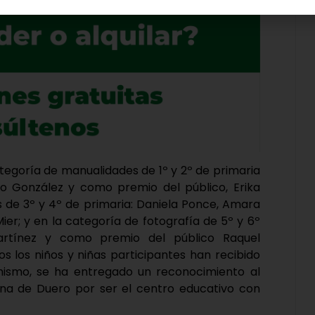
ategoría de manualidades de 1º y 2º de primaria
teo González y como premio del público, Erika
s de 3º y 4º de primaria: Daniela Ponce, Amara
er; y en la categoría de fotografía de 5º y 6º
Martínez y como premio del público Raquel
 los niños y niñas participantes han recibido
mismo, se ha entregado un reconocimiento al
guna de Duero por ser el centro educativo con