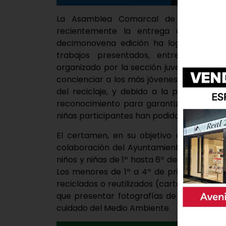
La Asamblea Comarcal de Cruz Roja
recientemente la entrega de premios
decimonovena edición ha logrado supera
trabajos presentados, entre manualida
organizado por la sección juvenil de Cru
concienciar a los más jóvenes sobre la p
del reciclaje, y debido a la pandemia h
reconocimiento para garantizar todas las
niñas participantes han podido recibir su 
El certamen, en su objetivo de concienci
colaboración del Ayuntamiento de Laguna
niños y niñas de 1º hasta 6º de primaria r
Los menores de 1º a 4º de primaria part
reciclados o reutilizados (cartón, plástico
que presentar fotografías de emplazamie
cuidado del Medio Ambiente.