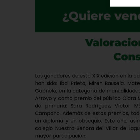
Los ganadores de esta XIX edición en la c
han sido: Ibai Prieto, Miren Bausela, Ma
Gabriela; en la categoría de manualidade
Arroyo y como premio del público Clara Mi
de primaria: Sara Rodríguez, Víctor 
Campano. Además de estos premios, todos
un diploma y un obsequio. Este año, asi
colegio Nuestra Señora del Villar de La
mayor participación.