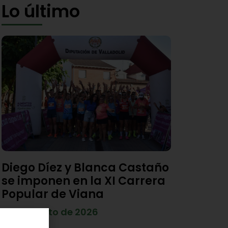
Lo último
Diego Díez y Blanca Castaño
se imponen en la XI Carrera
Popular de Viana
4 de agosto de 2026