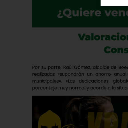
Por su parte, Raúl Gómez, alcalde de Boec
realizadas «supondrán un ahorro anual
municipales». «Las dedicaciones glob
porcentaje muy normal y acorde a la situ