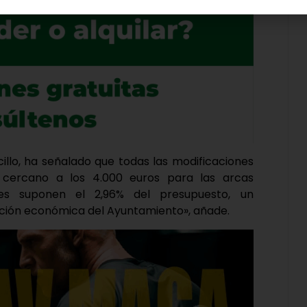
illo, ha señalado que todas las modificaciones
 cercano a los 4.000 euros para las arcas
ales suponen el 2,96% del presupuesto, un
ación económica del Ayuntamiento», añade.