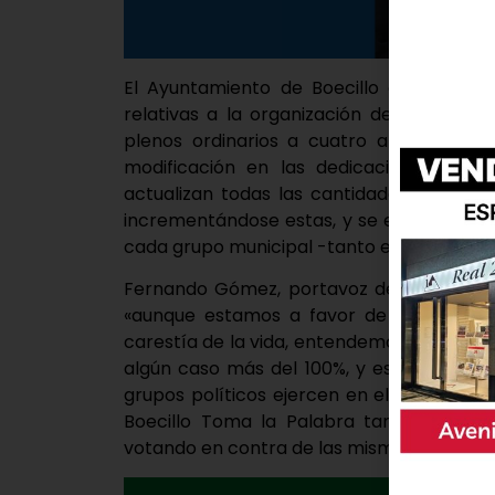
El Ayuntamiento de Boecillo aprobó en 
relativas a la organización del Ayuntam
plenos ordinarios a cuatro al año -en 
modificación en las dedicaciones de la
actualizan todas las cantidades con las q
incrementándose estas, y se elimina la d
cada grupo municipal -tanto en la oposici
Fernando Gómez, portavoz del grupo socia
«aunque estamos a favor de que las ded
carestía de la vida, entendemos que esos
algún caso más del 100%, y esta subida e
grupos políticos ejercen en el pleno». Po
Boecillo Toma la Palabra también se mo
votando en contra de las mismas.