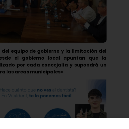
 del equipo de gobierno y la limitación del
esde el gobierno local apuntan que la
lizado por cada concejalía y supondrá un
ra las arcas municipales»