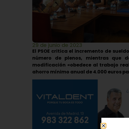
29 de junio de 2023
El PSOE critica el incremento de sueldo
número de plenos, mientras que d
modificación «obedece al trabajo rea
ahorro mínimo anual de 4.000 euros pa