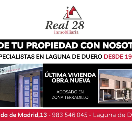
pleno el pasado lunes una serie de medidas
iento, tales como la reducción del número de
vez de seis, como hasta ahora- así como la
 corporación municipal. En este sentido, se
ue se retribuye al alcalde y a los concejales,
edicación que se otorgaba a los portavoces de
ón como en el gobierno-.
lista, se ha mostrado crítico al señalar que,
icaciones se actualicen al incremento de la
 porcentajes han subido de coste en exceso, en
s a costa de devaluar el trabajo que los otros
r otro lado, desde el grupo municipal de VOX y
straron en contra de estas modificaciones,