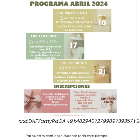
xr:d:DAF7qmyRdGA:49,j:4829407279989739357,t:2