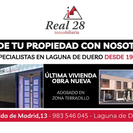
a el esclarecimiento del caso, ya que permitió
utoras eran tres mujeres jóvenes que actuaban
o patrón de conducta en fechas muy cercanas y
utilizaban un modus operandi idéntico en cada
aban la mercancía utilizando bolsos personales
roductos, y usaban elementos de distracción
ratégicamente con una manta para evitar que