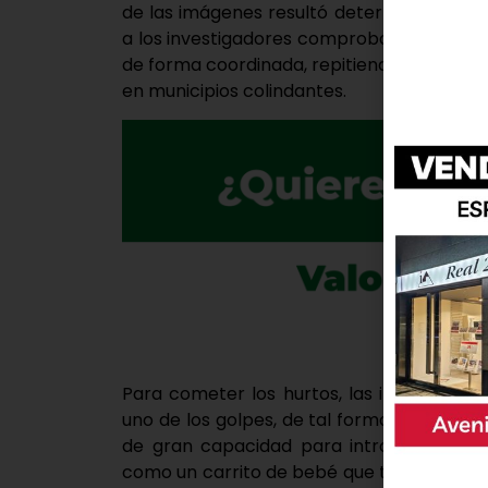
de las imágenes resultó determinante par
a los investigadores comprobar que las a
de forma coordinada, repitiendo el mism
en municipios colindantes.
Para cometer los hurtos, las implicadas 
uno de los golpes, de tal forma que ocult
de gran capacidad para introducir los p
como un carrito de bebé que tapaban est