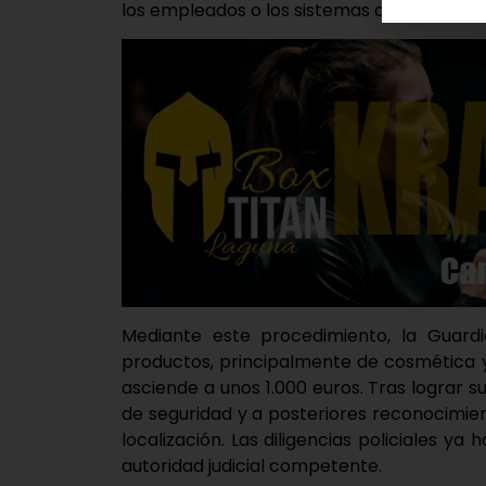
los empleados o los sistemas de seguridad
Mediante este procedimiento, la Guardi
productos, principalmente de cosmética y
asciende a unos 1.000 euros. Tras lograr s
de seguridad y a posteriores reconocimien
localización. Las diligencias policiales ya 
autoridad judicial competente.