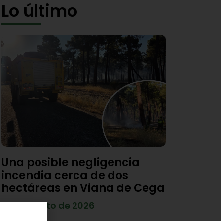
Lo último
Una posible negligencia
incendia cerca de dos
hectáreas en Viana de Cega
7 de agosto de 2026