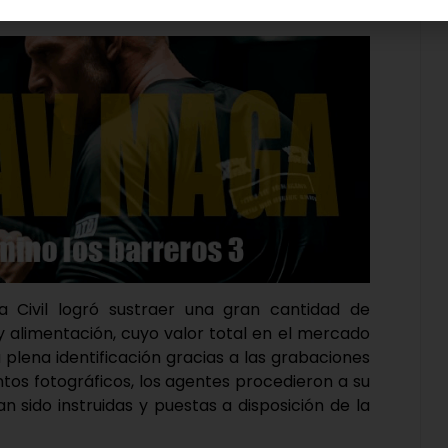
 descubrieran el género sustraído.
a Civil logró sustraer una gran cantidad de
 alimentación, cuyo valor total en el mercado
u plena identificación gracias a las grabaciones
tos fotográficos, los agentes procedieron a su
han sido instruidas y puestas a disposición de la