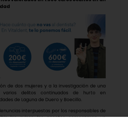
idad
ión de dos mujeres y a la investigación de una
varios delitos continuados de hurto en
dades de Laguna de Duero y Boecillo.
as denuncias interpuestas por los responsables de
ibir los avisos, los agentes comenzaron un
uridad de los locales comerciales. El visionado