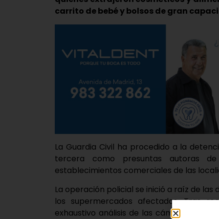
carrito de bebé y bolsos de gran capac
La Guardia Civil ha procedido a la detenc
tercera como presuntas autoras de 
establecimientos comerciales de las locali
La operación policial se inició a raíz de l
los supermercados afectados. Tras rec
exhaustivo análisis de las cámaras de seg