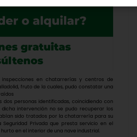
as inspecciones en chatarrerías y centros de
lladolid, fruto de la cuales, pudo constatar una
raídos
as dos personas identificadas, coincidiendo con
n dicha intervención no se pudo recuperar los
abían sido tratados por la chatarrería para su
la Seguridad Privada que presta servicio en el
urto en el interior de una nave industrial.