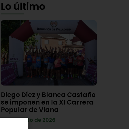
Lo último
Diego Díez y Blanca Castaño
se imponen en la XI Carrera
Popular de Viana
4 de agosto de 2026