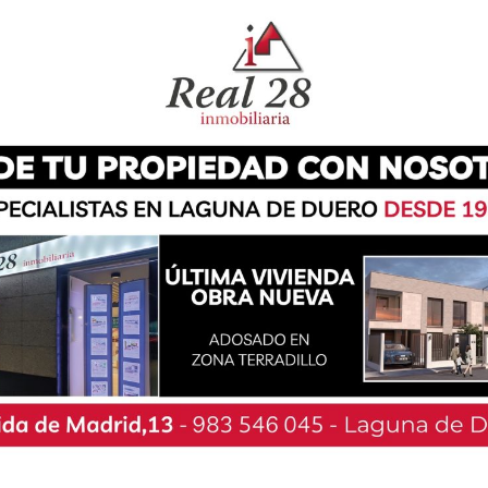
ención de dos individuos, N.J.B.J. de 36 años y
a los que finalmente se les imputó un delito de
rajeron de una nave industrial. Los hechos
o, en el
lo, cuando la seguridad que presta servicio de
sorprendió a dos individuos sustrayendo efectos
n introduciendo en el vehículo». «Al verse
eron de forma apresurada a la furgoneta y
liciales.
adolid dio inició una investigación tendente a la
e los autores. Tras gestiones realizadas se pudo
 informado como perjudicado el propietario, del
gestiones y pesquisas llevadas a cabo por los
ar la identidad de dichas personas, tratándose
 los que les constaban numerosos antecedentes
io por robo con fuerza y hurto, así como contra
ción)».