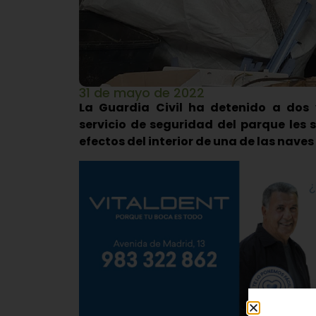
31 de mayo de 2022
La Guardia Civil ha detenido a dos 
servicio de seguridad del parque les
efectos del interior de una de las nav