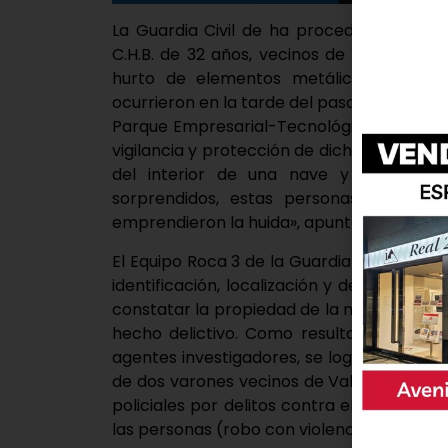
La Guardia Civil de ha procedido a la det
C.H.B. de 32 años, vecinos de Valladolid 
hurto de elementos metálicos que sust
ocurrieron en la tarde del pasado 3 de may
Parque Empresarial-Tecnológico de Boecil
vigilancia y protección de dicho parque, «
del interior de una nave y los estaba
sorprendidos, estas personas se subi
emprendieron la huida», apuntan fuentes po
El Equipo Roca 3 de la Guardia Civil de Vall
identificación, localización y detención d
constatar la propiedad de la nave, siendo
hecho delictivo. Como resultado de las 
agentes investigadores, se logró determin
de dos varones vecinos de Valladolid, «a
policiales por delitos contra el patrimon
las personas (robo con violencia e intimida