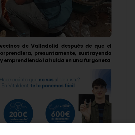
vecinos de Valladolid después de que el
 sorprendiera, presuntamente, sustrayendo
es y emprendiendo la huida en una furgoneta