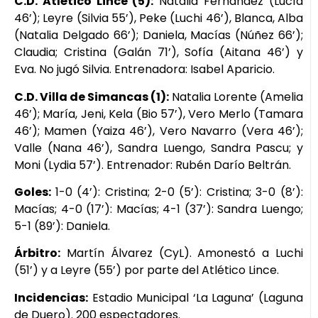
C.D. Atlético Lince (5):
Natalia Fernández (Lucía
46’); Leyre (Silvia 55’), Peke (Luchi 46’), Blanca, Alba
(Natalia Delgado 66’); Daniela, Macías (Núñez 66’);
Claudia; Cristina (Galán 71’), Sofía (Aitana 46’) y
Eva. No jugó Silvia. Entrenadora: Isabel Aparicio.
C.D. Villa de Simancas (1):
Natalia Lorente (Amelia
46’); María, Jeni, Kela (Bio 57’), Vero Merlo (Tamara
46’); Mamen (Yaiza 46’), Vero Navarro (Vera 46’);
Valle (Nana 46’), Sandra Luengo, Sandra Pascu; y
Moni (Lydia 57’). Entrenador: Rubén Darío Beltrán.
Goles:
1-0 (4’): Cristina; 2-0 (5’): Cristina; 3-0 (8’):
Macías; 4-0 (17’): Macías; 4-1 (37’): Sandra Luengo;
5-1 (89’): Daniela.
Árbitro:
Martín Álvarez (CyL). Amonestó a Luchi
(51’) y a Leyre (55’) por parte del Atlético Lince.
Incidencias:
Estadio Municipal ‘La Laguna’ (Laguna
de Duero). 200 espectadores.