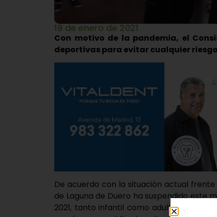
19 de enero de 2021
Con motivo de la pandemia, el Consis
deportivas para evitar cualquier riesg
De acuerdo con la situación actual frente
de Laguna de Duero ha suspendido este ma
2021, tanto infantil como adulto, así com