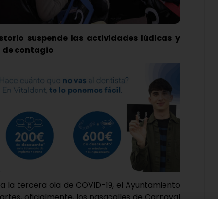
torio suspende las actividades lúdicas y
o de contagio
 a la tercera ola de COVID-19, el Ayuntamiento
rtes, oficialmente, los pasacalles de Carnaval
o el maratón de fútbol sala, «en pro de un bien