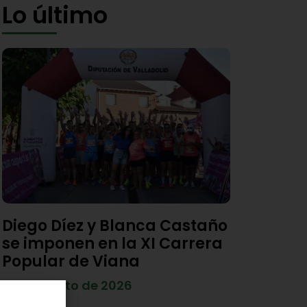
Lo último
Diego Díez y Blanca Castaño
se imponen en la XI Carrera
Popular de Viana
4 de agosto de 2026