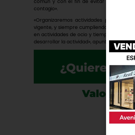
común y con el fin de evitar las aglomer
contagio».
«Organizaremos actividades para los niñ
vigente, y siempre cumpliendo con el pro
en actividades de ocio y tiempo libre, co
desarrollar la actividad», apuntan desde el 