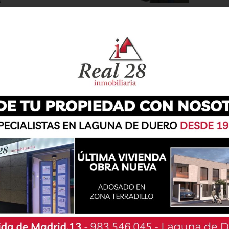
de la Concejalía de Cultura, ha convocado el
pueblo’ y el XXXIX Certamen Infantil de Dibujo y
manas previas a la celebración de las fiestas
ingo 1 de septiembre, y las
bases
para poder
ágina web del Consistorio, y las inscripciones
de 8:30 a 10:00 horas y de 9:30 a 11:00 horas,