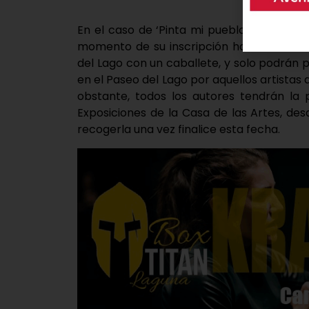
En el caso de ‘Pinta mi pueblo’ los parti
momento de su inscripción hasta las 18:3
del Lago con un caballete, y solo podrán 
en el Paseo del Lago por aquellos artistas 
obstante, todos los autores tendrán la 
Exposiciones de la Casa de las Artes, de
recogerla una vez finalice esta fecha.