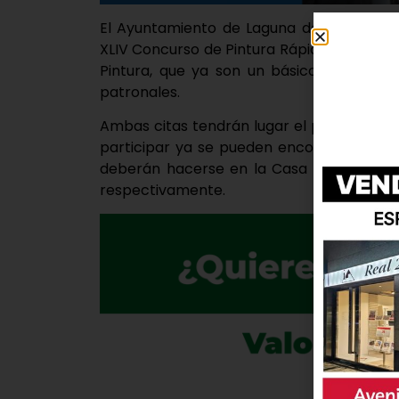
El Ayuntamiento de Laguna de Duero, des
XLIV Concurso de Pintura Rápida ‘Pinta mi 
Pintura, que ya son un básico en las se
patronales.
Ambas citas tendrán lugar el próximo dom
participar ya se pueden encontrar en la p
deberán hacerse en la Casa de las Artes 
respectivamente.