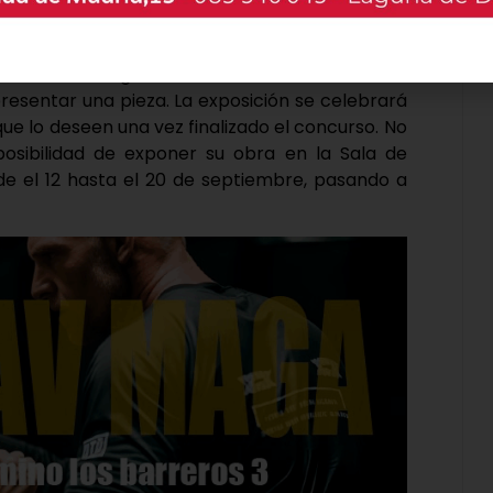
cipantes podrán trabajar en sus obras desde el
0 horas, entregándola al terminar en el Paseo
presentar una pieza. La exposición se celebrará
que lo deseen una vez finalizado el concurso. No
posibilidad de exponer su obra en la Sala de
sde el 12 hasta el 20 de septiembre, pasando a