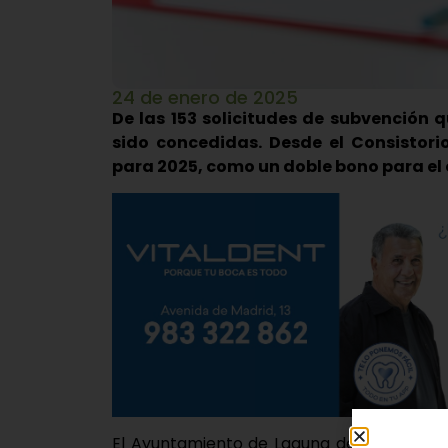
24 de enero de 2025
De las 153 solicitudes de subvención 
sido concedidas. Desde el Consistori
para 2025, como un doble bono para el
El Ayuntamiento de Laguna de Duero ha h