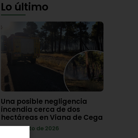
Lo último
Una posible negligencia
incendia cerca de dos
hectáreas en Viana de Cega
7 de agosto de 2026