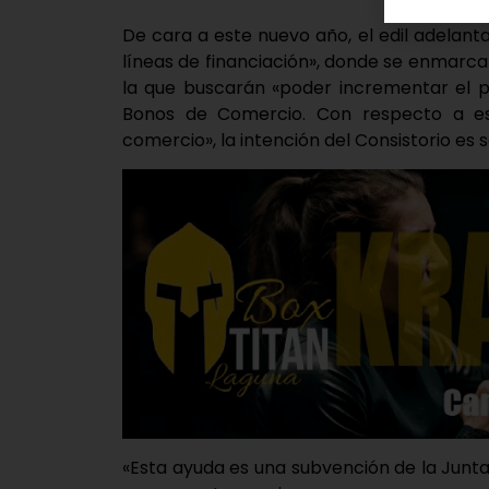
De cara a este nuevo año, el edil adelanta
líneas de financiación», donde se enmarc
la que buscarán «poder incrementar el pr
Bonos de Comercio. Con respecto a est
comercio», la intención del Consistorio es 
«Esta ayuda es una subvención de la Junta