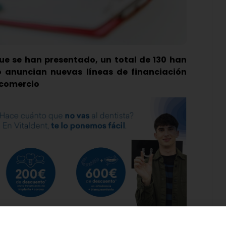
que se han presentado, un total de 130 han
o anuncian nuevas líneas de financiación
 comercio
echo público este viernes la concesión de las