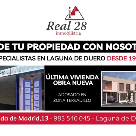
ersión económica con la que el ejecutivo local
s empresas del municipio. En este sentido, la
 euros de los 120.000 que se habían previsto.
ocal, ha explicado que en esta ocasión se han
ales se han concedido 130 y se han denegado 23
n las bases». Vara ha agradecido la «labor y
este proceso con ese límite de tiempo y plazos
puestos».