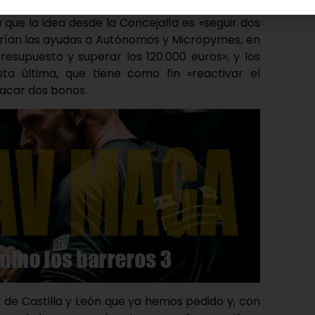
 que la idea desde la Concejalía es «seguir dos
arían las ayudas a Autónomos y Micropymes, en
esupuesto y superar los 120.000 euros», y los
a última, que tiene como fin «reactivar el
sacar dos bonos.
 de Castilla y León que ya hemos pedido y, con