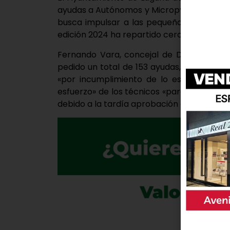
ayudas a Autónomos y Micropymes, una inv
busca impulsar a las pequeñas y mediana
edición 2024 ha repartido cerca de 117.000
Fernando Vara, concejal de Desarrollo L
pedido un total de 153 ayudas, de las cu
«por incumplimiento de lo establecido e
esfuerzo» de los técnicos «para acelerar 
debido a la tardía aprobación de los presu