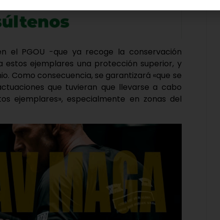
 en el PGOU -que ya recoge la conservación
a estos ejemplares una protección superior, y
nio. Como consecuencia, se garantizará «que se
ctuaciones que tuvieran que llevarse a cabo
tos ejemplares», especialmente en zonas del