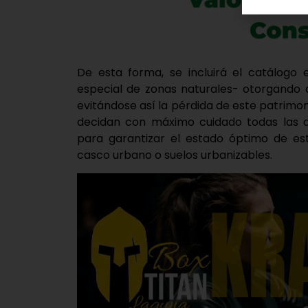
De esta forma, se incluirá el catálogo
especial de zonas naturales- otorgando 
evitándose así la pérdida de este patrimo
decidan con máximo cuidado todas las a
para garantizar el estado óptimo de es
casco urbano o suelos urbanizables.