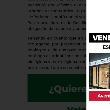
permitirá dar difusión a este patrimon
urbanos y urbanizables. La propuesta, p
IU-Podemos, contó con el voto favorable d
Patrimonio Natural de Castilla y León, q
obligación de respetar y conservar sus ent
Teniendo en cuenta que en Laguna de Du
protegerse por presentar características
ecológico o de cualquier otra naturaleza h
catálogo es «identificar no solo a los ej
biológicas y morfológicas, sino también a
parte importante de nuestro pueblo por su v