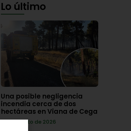
Lo último
Una posible negligencia
incendia cerca de dos
hectáreas en Viana de Cega
7 de agosto de 2026