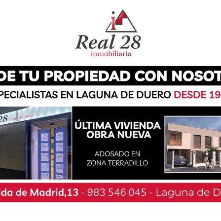
io y otorgarle máxima protección en suelos
resentada a través de una moción por el grupo
e todos los grupos, y está basada en la Ley de
ue dispone que los poderes públicos tienen la
ornos naturales».
ero existen árboles y arboledas que «deben
 destacables de tipo paisajístico, biológico,
istórica o cultural», el objetivo principal del
emplares más relevantes por sus características
quellos árboles que se hayan convertido en una
inculación a la cultura o a la historia».