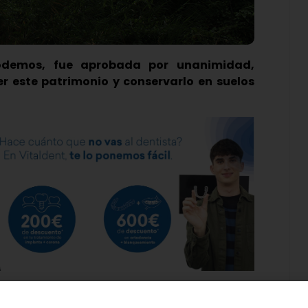
Podemos, fue aprobada por unanimidad,
er este patrimonio y conservarlo en suelos
es, sirvió, entre otros asuntos, para aprobar la
 árboles monumentales y singulares, el cual