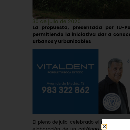
30 de julio de 2020
La propuesta, presentada por IU-
permitiendo la iniciativa dar a conoc
urbanos y urbanizables
El pleno de julio, celebrado el pasado mart
elaboración de un catálogo municipal de