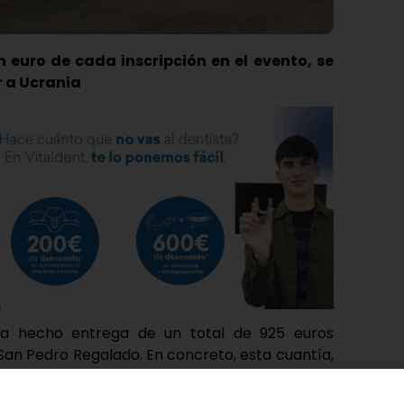
 euro de cada inscripción en el evento, se
 a Ucrania
a hecho entrega de un total de 925 euros
San Pedro Regalado. En concreto, esta cuantía,
a de las inscripciones en la actividad, se ha
ra ayuda humanitaria para las víctimas de la