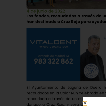
4 de junio de 2022
Los fondos, recaudados a través de un
han destinado a Cruz Roja para ayudar
El Ayuntamiento de Laguna de Duero h
recaudados en la Color Run celebrada en 
recaudada a través de un euro de cada un
donado a Cruz Roja, y será destinada pa