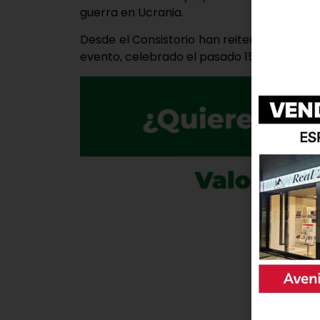
guerra en Ucrania.
Desde el Consistorio han reiterado el agra
evento, celebrado el pasado 15 de mayo y 