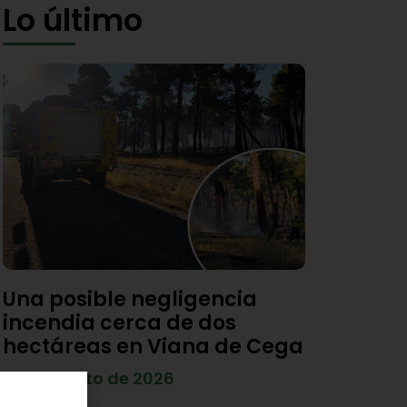
Lo último
Una posible negligencia
incendia cerca de dos
hectáreas en Viana de Cega
7 de agosto de 2026