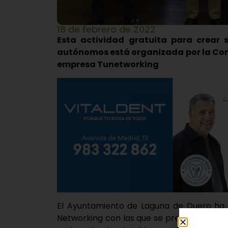
18 de febrero de 2022
Esta actividad gratuita para crear s
autónomos está organizada por la Conce
empresa Tunetworking
El Ayuntamiento de Laguna de Duero ha 
Networking con las que se pretenderá con