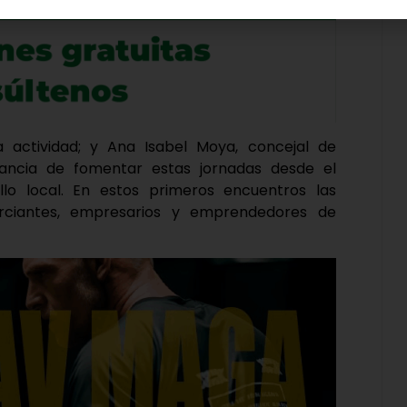
 actividad; y Ana Isabel Moya, concejal de
rtancia de fomentar estas jornadas desde el
lo local. En estos primeros encuentros las
rciantes, empresarios y emprendedores de