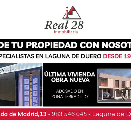
ismo. A través de esta actividad se buscará
productos de los empresarios, autónomos y
 jornada tendrá lugar el próximo jueves 3 de
ario de 8:45 a 10:30 horas. A la presentación
, Román Rodríguez de Castro; la concejal de
 docentes de la actividad, Alfonso González y
ara esta primera actividad a través del correo
ero.org
o del teléfono 983 132 781. Cada sesión
r orden de inscripción y no se necesita estar
articipar. El coordinador de la actividad,
d consiste en interactuar con los asistentes, no
co, y que debe de verse como una jornada de