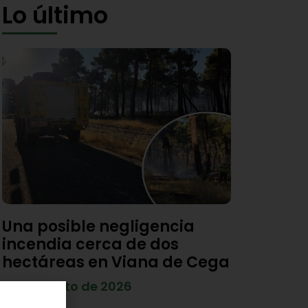
Lo último
Una posible negligencia
incendia cerca de dos
hectáreas en Viana de Cega
7 de agosto de 2026