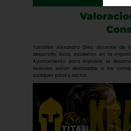
También Alexandra Díez, docente de la
desarrollo local, incidieron en la impo
Ayuntamiento para impulsar el desarrol
sesiones están destinadas a los come
cualquier edad y sector.