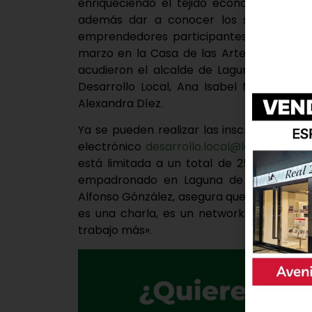
enriqueciendo el tejido económico del m
además dar a conocer los servicios y 
emprendedores participantes. La primera
marzo en la Casa de las Artes, en un hor
acudieron el alcalde de Laguna de Duero
Desarrollo Local, Ana Isabel Moya y los
Alexandra Díez.
Ya se pueden realizar las inscripciones p
electrónico
desarrollo.local@lagunadedu
está limitada a un total de 25 plazas po
empadronado en Laguna de Duero para p
Alfonso Gónzález, asegura que «la activida
es una charla, es un networking dinámi
trabajo más».