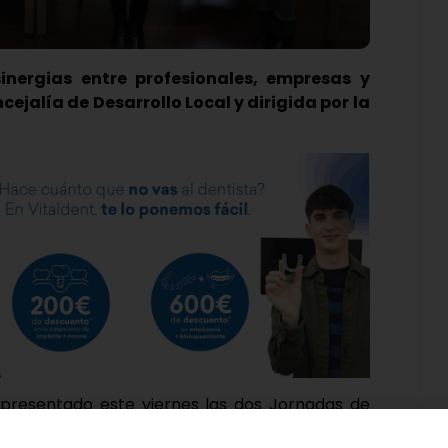
inergias entre profesionales, empresas y
jalía de Desarrollo Local y dirigida por la
presentado este viernes las dos Jornadas de
ectar empresas y profesionales del municipio,