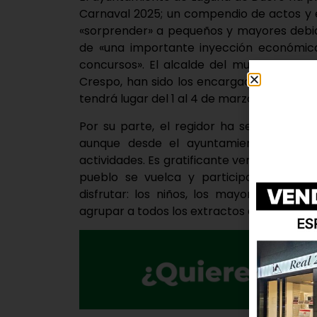
Carnaval 2025; un compendio de actos y
«sorprender» a pequeños y mayores debid
de «una importante inyección económica
concursos». El alcalde del municipio, Avel
Crespo, han sido los encargados de dar a
tendrá lugar del 1 al 4 de marzo.
Por su parte, el regidor ha señalado que
aunque desde el ayuntamiento siempr
actividades. Es gratificante ver que estas
pueblo se vuelca y participa, y en es
disfrutar: los niños, los mayores y, co
agrupar a todos los extractos de nuestro p