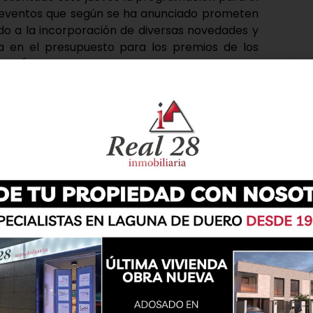
 eventos que según se ha anunciado prometen
o a la incorporación de diversas novedades y
 en el presupuesto para los premios de los
ino Álvarez, y la concejala de Festejos, Estela
 conocer los detalles de esta celebración que
 «cada año es más difícil superar al anterior,
e intentamos dar un toque novedoso a las
 son unas fechas de colaboración, donde todo el
ta ocasión tenemos tres frentes para hacer
mo novedad, las mascotas con la intención de
ueblo».