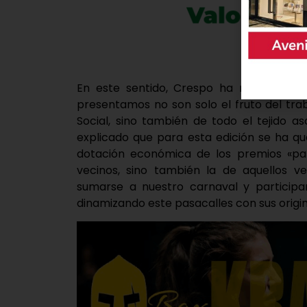
En este sentido, Crespo ha matizado qu
presentamos no son solo el fruto del tra
Social, sino también de todo el tejido as
explicado que para esta edición se ha q
dotación económica de los premios «par
vecinos, sino también la de aquellos v
sumarse a nuestro carnaval y participa
dinamizando este pasacalles con sus origi