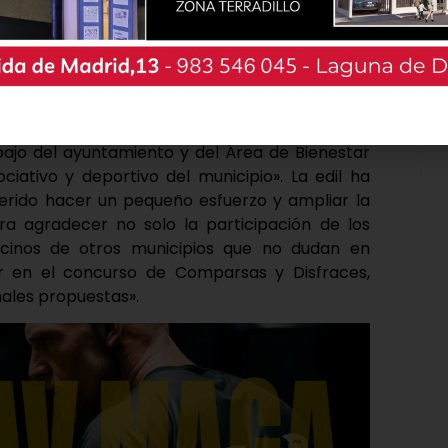
e «la gran variedad de actividades que hoy
bajo del ayuntamiento y del Área de Bienestar
ociativo y deportivo del municipio». La edil ha
uerido hacer un pequeño esfuerzo y ampliar la
a agradecer no solo la participación de los
ecinos de otros municipios que no dudan en
r en el concurso de Comparsas y Disfraces,
nales propuestas».