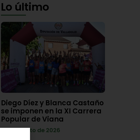
Lo último
Diego Díez y Blanca Castaño
se imponen en la XI Carrera
Popular de Viana
4 de agosto de 2026