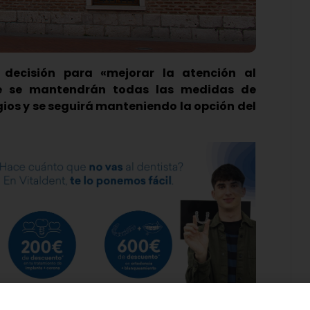
 decisión para «mejorar la atención al
ue se mantendrán todas las medidas de
ios y se seguirá manteniendo la opción del