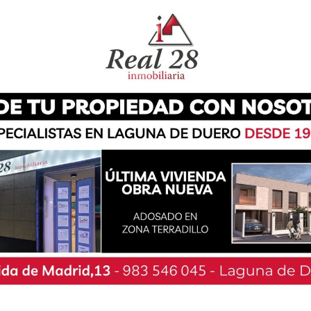
uación de la evolución de la pandemia», el
tir del lunes 13 de julio, las instalaciones
ción al ciudadano» en vista de que, durante las
ación del sistema de atención telefónica» para
icipales y no tienen posibilidad de hacer sus
io, «hemos mantenido hasta ahora todas las
ipales adoptadas al comienzo de la pandemia, y
 dotarnos de las medidas necesarias para
os trabajadores municipales en sus puestos de
se han instalado mamparas, colocado conserjes
dadano, dotado a todos los servicios de geles,
n formulario de solicitud de EPIs en la intranet
ta previa o se ha instalado cartelería con las