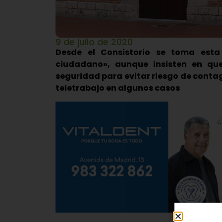
9 de julio de 2020
Desde el Consistorio se toma esta
ciudadano», aunque insisten en q
seguridad para evitar riesgo de contag
teletrabajo en algunos casos