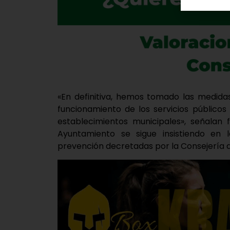
«En definitiva, hemos tomado las medida
funcionamiento de los servicios públicos
establecimientos municipales», señalan 
Ayuntamiento se sigue insistiendo en
prevención decretadas por la Consejería d