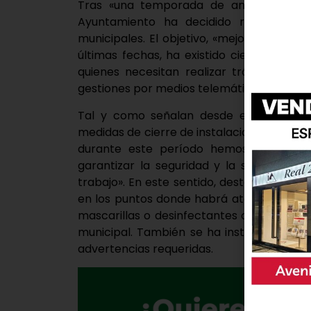
Tras «una temporada de análisis y eval
Ayuntamiento ha decidido reabrir, a par
municipales. El objetivo, «mejorar la aten
últimas fechas, ha existido cierta «satur
quienes necesitan realizar trámites mun
gestiones por medios telemáticos.
Tal y como señalan desde el Consistor
medidas de cierre de instalaciones munic
durante este período hemos procurado
garantizar la seguridad y la salud de l
trabajo». En este sentido, destacan que 
en los puntos donde habrá atención al ciu
mascarillas o desinfectantes o instalado u
municipal. También se ha instaurado la ci
advertencias requeridas.