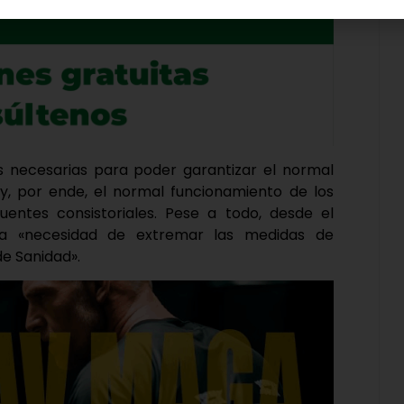
s necesarias para poder garantizar el normal
 y, por ende, el normal funcionamiento de los
fuentes consistoriales. Pese a todo, desde el
 la «necesidad de extremar las medidas de
e Sanidad».