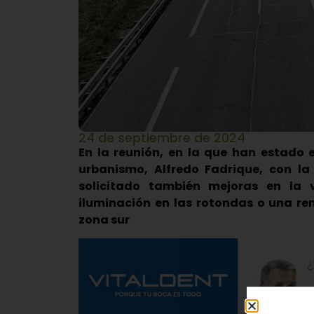
24 de septiembre de 2024
En la reunión, en la que han estado e
urbanismo, Alfredo Fadrique, con la
solicitado también mejoras en la 
iluminación en las rotondas o una ren
zona sur