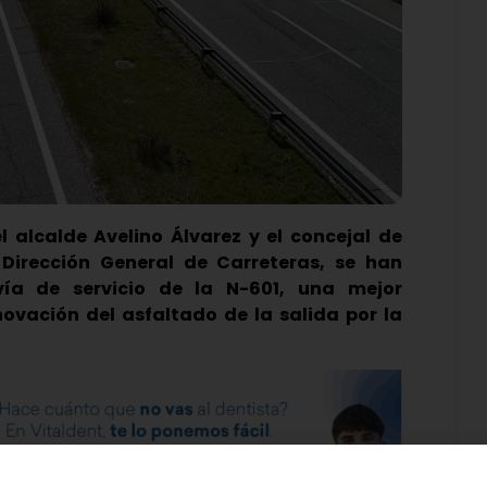
l alcalde Avelino Álvarez y el concejal de
 Dirección General de Carreteras, se han
vía de servicio de la N-601, una mejor
ovación del asfaltado de la salida por la