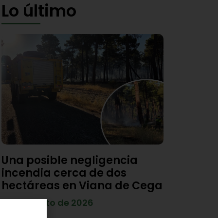
Lo último
Una posible negligencia
incendia cerca de dos
hectáreas en Viana de Cega
7 de agosto de 2026