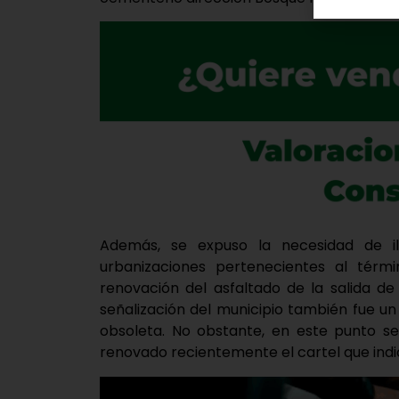
Además, se expuso la necesidad de i
urbanizaciones pertenecientes al tér
renovación del asfaltado de la salida de 
señalización del municipio también fue u
obsoleta. No obstante, en este punto s
renovado recientemente el cartel que indi