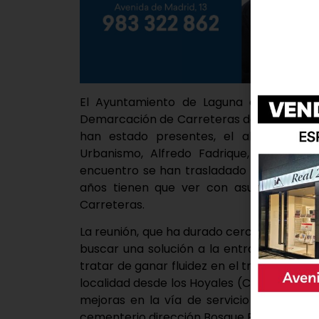
El Ayuntamiento de Laguna de Duero h
Demarcación de Carreteras del Estado en 
han estado presentes, el alcalde del m
Urbanismo, Alfredo Fadrique, acompañad
encuentro se han trasladado las reclama
años tienen que ver con asuntos que s
Carreteras.
La reunión, que ha durado cerca de dos ho
buscar una solución a la entrada y salid
tratar de ganar fluidez en el tráfico y ac
localidad desde los Hoyales (Camino del P
mejoras en la vía de servicio de la N-6
cementerio dirección Bosque Real – Boecill