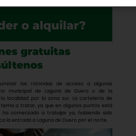
luminar las rotondas de acceso a algunas
mino municipal de Laguna de Duero o de la
la localidad por la zona sur. La cartelería de
n tema a tratar, ya que en algunos puntos está
e ha comenzado a trabajar ya, habiendo sido
ca la entrada a Laguna de Duero por el norte.