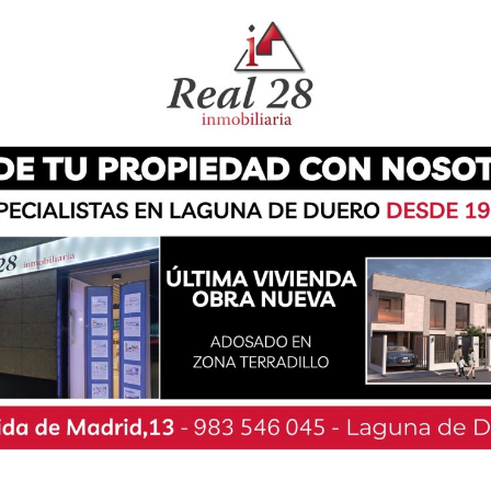
a mantenido una reunión con el Jefe de la
Castilla y León Occidental. En dicho encuentro
unicipio, Avelino Álvarez, y el concejal de
os por el arquitecto municipal. Durante el
ciones recogidas en el Consistorio desde hace
on competencia de la Dirección General de
ras, ha puesto sobre la mesa la importancia de
a norte del municipio (zona de Torrelago) para
abar con el problema que existe de entrada a la
ortillejo). También se demandaron una serie de
01, que comienza en la rotonda de la zona del
o, aclaran desde el consistorio.