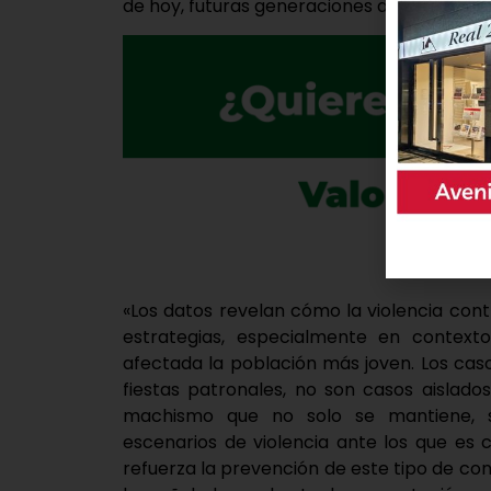
de hoy, futuras generaciones de jóvenes y
«Los datos revelan cómo la violencia con
estrategias, especialmente en contexto
afectada la población más joven. Los cas
fiestas patronales, no son casos aislado
machismo que no solo se mantiene, 
escenarios de violencia ante los que es 
refuerza la prevención de este tipo de co