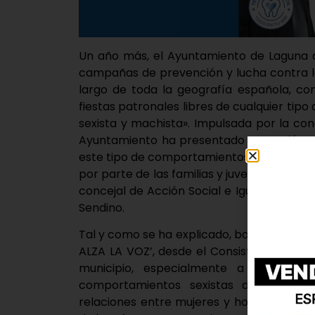
Un año más, el Ayuntamiento de Laguna d
campañas de prevención y lucha contra l
largo de toda la geografía española, con
fiestas patronales libres de cualquier tipo
sexista y machista». Impulsada por la conc
Ayuntamiento ha presentado este miérco
este tipo de comportamientos, una Campa
por parte de las familias y juventud del mu
concejal de Acción Social e Igualdad, Fer
Sendino.
Tal y como se ha explicado, bajo el lema
ALZA LA VOZ’, desde el Consistorio se pre
municipio, especialmente a los y la
comportamientos sexistas dañan y em
relaciones entre mujeres y hombres y pr