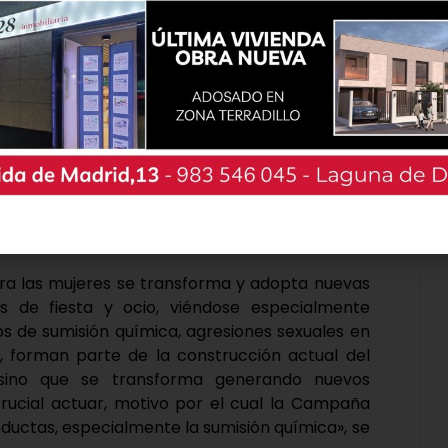
 adolescentes».
tra las mujeres se transforma y adopta nuevas
s de fiesta y ocio, viéndose especialmente
os de sumisión química, agresiones sexuales en
s, forman parte de la construcción actual del
sino que se transforma generando nuevos
crucial actuar, motivo por el cual la Campaña
nductas, especialmente la sumisión química», se