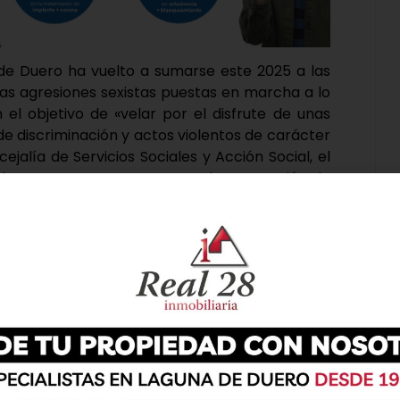
e Duero ha vuelto a sumarse este 2025 a las
as agresiones sexistas puestas en marcha a lo
 el objetivo de «velar por el disfrute de unas
 de discriminación y actos violentos de carácter
ejalía de Servicios Sociales y Acción Social, el
les su nueva Campaña para la prevención de
ña ya consolidada y que goza de gran acogida
nicipio. En el acto de presentación ha estado el
nando Vara, así como la técnico del área, Laura
 ‘LAS AGRESIONES SEXISTAS TAMBIÉN TE AFECTAN.
tende «concienciar a los vecinos y vecinas del
s más jóvenes, de lo que las actitudes y
pobrecen a la sociedad deteriorando las
oyectando modelos tóxicos en los niños y niña