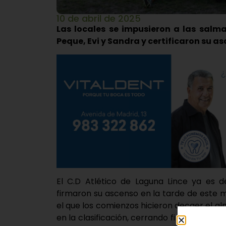
10 de abril de 2025
Las locales se impusieron a las salm
Peque, Evi y Sandra y certificaron su a
El C.D Atlético de Laguna Lince ya es d
firmaron su ascenso en la tarde de este 
el que los comienzos hicieron decaer el al
en la clasificación, cerrando finalmente e