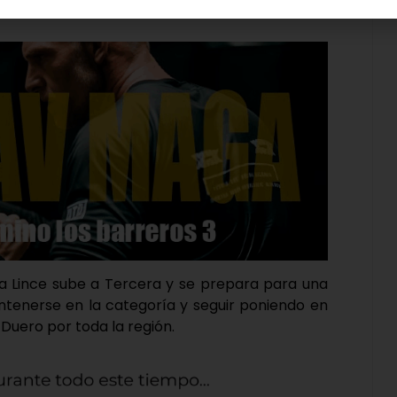
una Lince sube a Tercera y se prepara para una
ntenerse en la categoría y seguir poniendo en
Duero por toda la región.