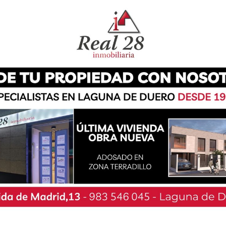
 en el minuto 32, manteniéndose ganadoras
ido, sin embargo, en el segundo tiempo las
rmaron el empate en el minuto 67 con el gol de
e Paula a la guardameta rival.
ieron contra las cuerdas a las del Navega, y el
abezazo de Evi, seguido en el 86 con el tercer
rtería y selló el resultado final de 3-1 para las