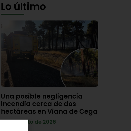
Lo último
Una posible negligencia
incendia cerca de dos
hectáreas en Viana de Cega
7 de agosto de 2026