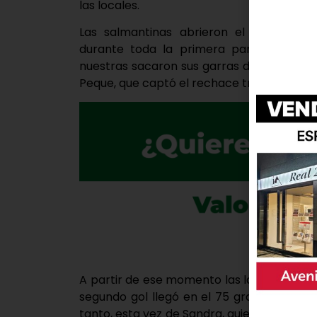
las locales.
Las salmantinas abrieron el marcador
durante toda la primera parte del part
nuestras sacaron sus garras de lince y fi
Peque, que captó el rechace tras la falta d
A partir de ese momento las laguneras pus
segundo gol llegó en el 75 gracias a un c
tanto, esta vez de Sandra, quien tumbó la po