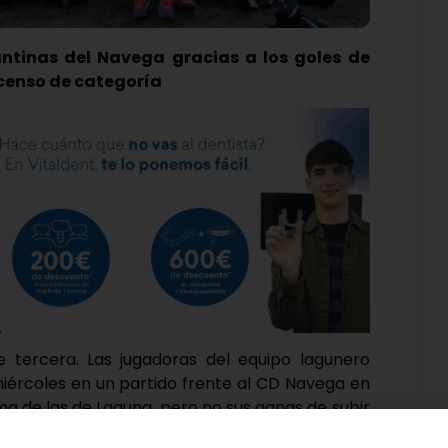
antinas del Navega gracias a los goles de
scenso de categoría
e tercera. Las jugadoras del equipo lagunero
miércoles en un partido frente al CD Navega en
ma de las de Laguna, pero no sus ganas de subir
l encuentro con un 3-1 que daba la victoria para