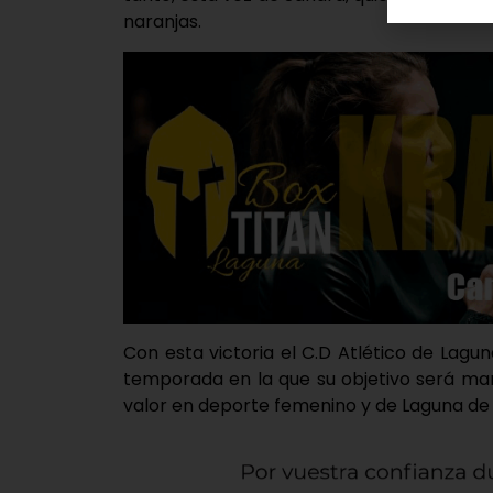
naranjas.
Con esta victoria el C.D Atlético de Lag
temporada en la que su objetivo será ma
valor en deporte femenino y de Laguna de 