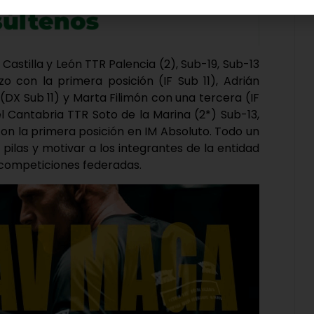
Castilla y León TTR Palencia (2), Sub-19, Sub-13
zo con la primera posición (IF Sub 11), Adrián
DX Sub 11) y Marta Filimón con una tercera (IF
el Cantabria TTR Soto de la Marina (2*) Sub-13,
con la primera posición en IM Absoluto. Todo un
s pilas y motivar a los integrantes de la entidad
 competiciones federadas.