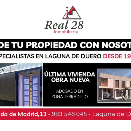
 Duero han vuelto a demostrar su nivel con la
derada. Hasta 16 integrantes del club lagunero
semana, un intenso regreso a las pistas,
vos distintos repartidos por todo el territorio
, además de recuperar el ritmo, varios de los
 varios metales.
o se desarrolló el Castilla y León TTR Palencia
 la pareja formada por Miguel Delgado y Álvaro
ición. También se llevó a cabo el País Vasco
 en el que José Ángel de la Cruz e Isaac Martín