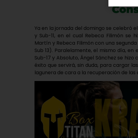
Ya en la jornada del domingo se celebró el 
y Sub-11, en el cual Rebeca Filimón se hi
Martín y Rebeca Filimón con una segunda (
Sub 13). Paralelamente, el mismo día, en 
Sub-17 y Absoluto, Ángel Sánchez se hizo 
éxito que servirá, sin duda, para cargar la
lagunera de cara a la recuperación de las