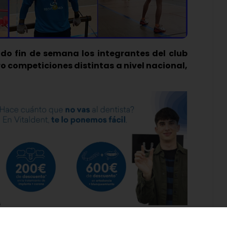
do fin de semana los integrantes del club
o competiciones distintas a nivel nacional,
tivo a consecuencia de la pandemia, los