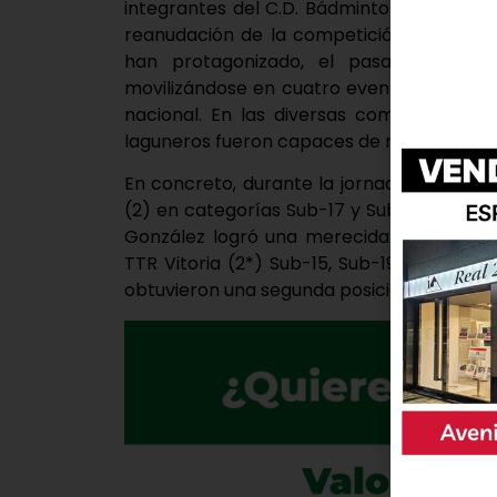
integrantes del C.D. Bádminton Laguna de
reanudación de la competición oficial fe
han protagonizado, el pasado fin de 
movilizándose en cuatro eventos competiti
nacional. En las diversas competiciones
laguneros fueron capaces de regresar con
En concreto, durante la jornada del sábad
(2) en categorías Sub-17 y Sub-15, donde
González logró una merecida tercera pos
TTR Vitoria (2*) Sub-15, Sub-19 y Senior,
obtuvieron una segunda posición.