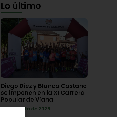
Lo último
Diego Díez y Blanca Castaño
se imponen en la XI Carrera
Popular de Viana
4 de agosto de 2026