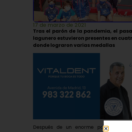
17 de marzo de 2021
Tras el parón de la pandemia, el pasa
lagunero estuvieron presentes en cuatr
donde lograron varias medallas
Después de un enorme parón competi