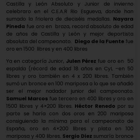
Castilla y León Absoluto y Junior de invierno
celebraro en el C.E.A.R Rio Esgueva, donde han
sumado la friolera de dieciséis medallas.
Nayara
Pineda
fue oro en braza, record absoluto de edad
de años de Castilla y León y mejor deportista
absoluta del campeonato.
Diego de la Fuente
fue
oro en 1500 libres y en 400 libres
Ya en categoría Junior,
Julen Pérez
fue oro en 50
espalda (récord de edad 18 años en CyL –en 50
libres y oro también en 4 x 200 libres. También
sumó un bronce en 100 mariposa a lo que se añadió
ser el mejor nadador junior del campeonato.
Samuel Marcos
fue tercero en 400 libres y oro en
1500 libres y 4×200 libres.
Héctor Renedo
por su
parte se haría con dos oros en 200 mariposa
consiguiendo la mínima para el campeonato de
España, oro en 4×200 libres y plata en 100
mariposa y 400 libres.
Sergio Diez
sumaría bronce