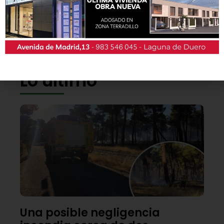
También podrás conseguir la revista en papel
de forma
gratuita
en todos los negocios
patrocinadores y en la Casa de las Artes.
Lo último
Una posible negligencia