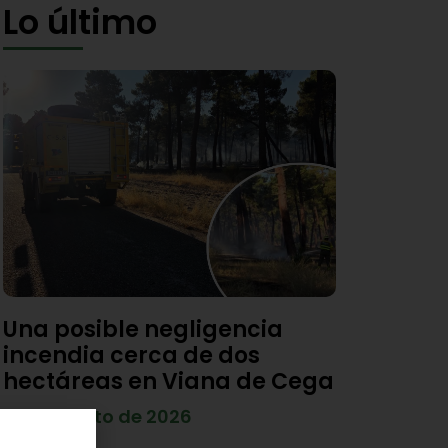
Lo último
Una posible negligencia
incendia cerca de dos
hectáreas en Viana de Cega
7 de agosto de 2026