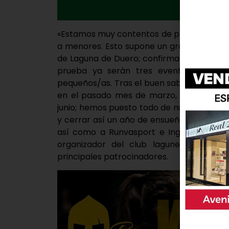
«Estamos muy contentos de presentar una 
a menores. Esto supone un gran esfuerzo 
de Laguna de Duero; confirmando nuestra
prueba ya serán tres eventos los org
pequeños/as. Tras el buen sabor de boca
en el pasado mes de marzo, así como 
junio; hemos puesto todo de nuestra part
y cerrar así un año de ensueño. Damos la
así como a Runvasport e Inglago por da
organizador del club lagunero, que c
principales patrocinadores.