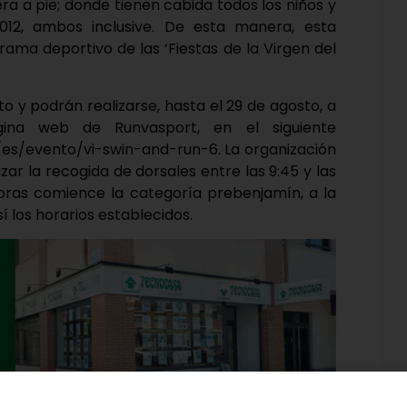
ra a pie; donde tienen cabida todos los niños y
012, ambos inclusive. De esta manera, esta
ama deportivo de las ‘Fiestas de la Virgen del
to y podrán realizarse, hasta el 29 de agosto, a
gina web de Runvasport, en el siguiente
s/es/evento/vi-swin-and-run-6. La organización
zar la recogida de dorsales entre las 9:45 y las
0 horas comience la categoría prebenjamín, a la
sí los horarios establecidos.