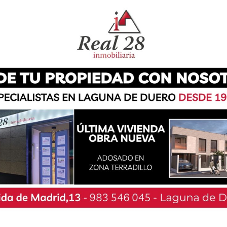
nueva edición de nuestro ‘Swim & Run’ dirigido
por parte de todo el equipo y el Ayuntamiento
 fuerte apuesta por el deporte base. Con esta
anizados por el club pensando en los más
 que nos dejó el Duatlón de menores celebrado
el campamento de verano del pasado mes de
e para que este evento también resulte exitoso
s gracias al Ayuntamiento de Laguna de Duero,
rnos su mano un año más”, relata el comité
uenta además con Laguna al Día entre sus