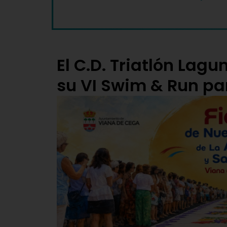
El C.D. Triatlón Lag
su VI Swim & Run p