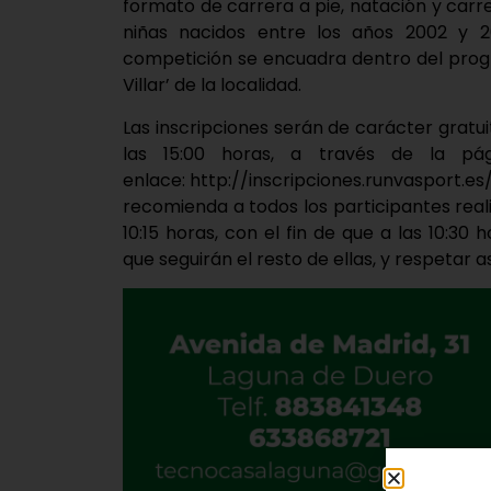
formato de carrera a pie, natación y carre
niñas nacidos entre los años 2002 y 2
competición se encuadra dentro del progr
Villar’ de la localidad.
Las inscripciones serán de carácter gratui
las 15:00 horas, a través de la pá
enlace: http://inscripciones.runvasport.e
recomienda a todos los participantes reali
10:15 horas, con el fin de que a las 10:3
que seguirán el resto de ellas, y respetar a