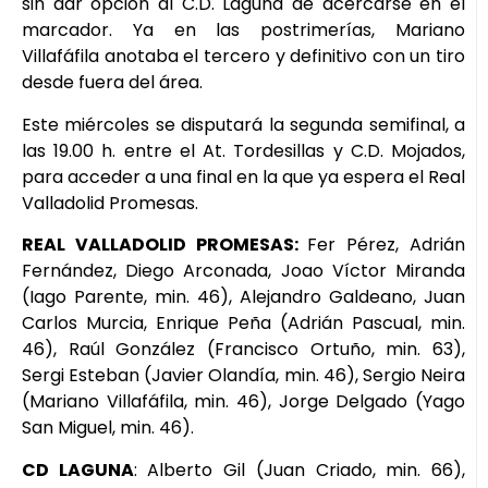
sin dar opción al C.D. Laguna de acercarse en el
marcador. Ya en las postrimerías, Mariano
Villafáfila anotaba el tercero y definitivo con un tiro
desde fuera del área.
Este miércoles se disputará la segunda semifinal, a
las 19.00 h. entre el At. Tordesillas y C.D. Mojados,
para acceder a una final en la que ya espera el Real
Valladolid Promesas.
REAL VALLADOLID PROMESAS:
Fer Pérez, Adrián
Fernández, Diego Arconada, Joao Víctor Miranda
(Iago Parente, min. 46), Alejandro Galdeano, Juan
Carlos Murcia, Enrique Peña (Adrián Pascual, min.
46), Raúl González (Francisco Ortuño, min. 63),
Sergi Esteban (Javier Olandía, min. 46), Sergio Neira
(Mariano Villafáfila, min. 46), Jorge Delgado (Yago
San Miguel, min. 46).
CD LAGUNA
: Alberto Gil (Juan Criado, min. 66),