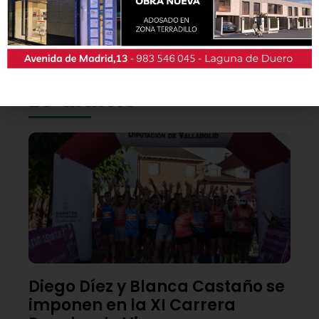
También podrás conseguir la revista en papel
de forma
gratuita
en todos los negocios
patrocinadores y en la Casa de las Artes.
Lo último
Diego Díez y Blanca Castaño se
imponen en la XI Carrera