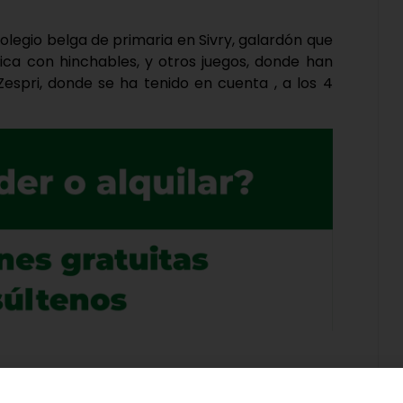
olegio belga de primaria en Sivry, galardón que
dica con hinchables, y otros juegos, donde han
Zespri, donde se ha tenido en cuenta , a los 4