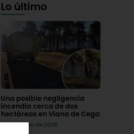
Lo último
Una posible negligencia
incendia cerca de dos
hectáreas en Viana de Cega
7 de agosto de 2026