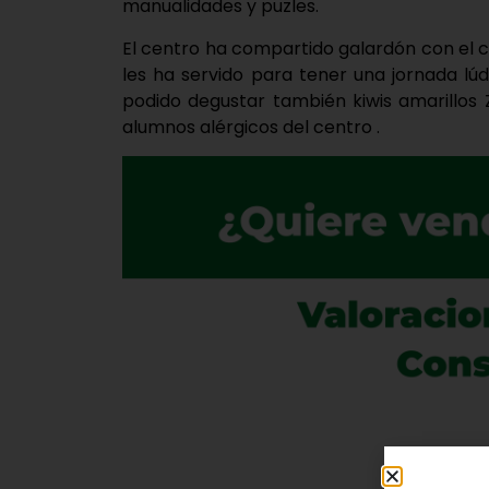
manualidades y puzles.
El centro ha compartido galardón con el c
les ha servido para tener una jornada lú
podido degustar también kiwis amarillos 
alumnos alérgicos del centro .