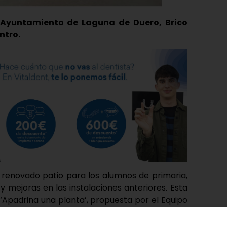
l Ayuntamiento de Laguna de Duero, Brico
entro.
y renovado patio para los alumnos de primaria,
y mejoras en las instalaciones anteriores. Esta
‘Apadrina una planta’, propuesta por el Equipo
cogida.