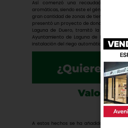
Así comenzó una recaudación de fond
aromáticas, siendo este el génesis de una
gran cantidad de zonas de tierra que prov
presentó un proyecto de donación de céspe
Laguna de Duero, tramitó la donación n
Ayuntamiento de Laguna de Duero ha col
instalación del riego automático para la n
A estos hechos se ha añadido que el cen