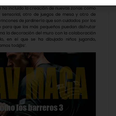
 por su proyecto de agrupaciones escolares
tio ha incluido la creación de nuevas zonas como
l sensorial, otro de juegos de mesa y otro de
rincones de jardinería que son cuidados por los
io para que los más pequeños puedan disfrutar
 suma la decoración del muro con la colaboración
o, en el que se ha dibujado niños jugando,
gamos tod@s’.