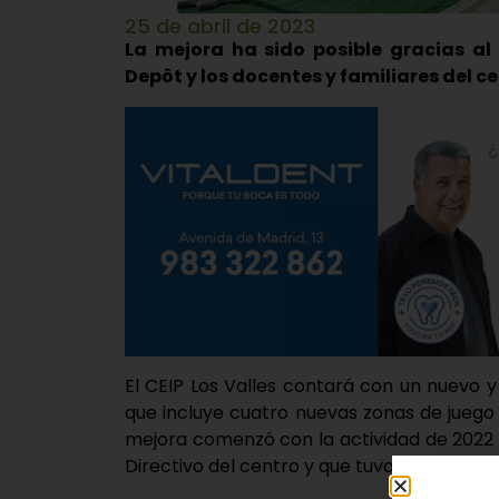
25 de abril de 2023
La mejora ha sido posible gracias a
Depôt y los docentes y familiares del c
El CEIP Los Valles contará con un nuevo 
que incluye cuatro nuevas zonas de juego 
mejora comenzó con la actividad de 2022 
Directivo del centro y que tuvo una gran a