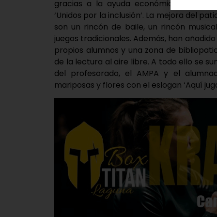
gracias a la ayuda económica recibida
‘Unidos por la inclusión’. La mejora del pa
son un rincón de baile, un rincón musica
juegos tradicionales. Además, han añadido 
propios alumnos y una zona de bibliopat
de la lectura al aire libre. A todo ello se
del profesorado, el AMPA y el alumnad
mariposas y flores con el eslogan ‘Aquí ju