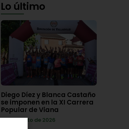
Lo último
Diego Díez y Blanca Castaño
se imponen en la XI Carrera
Popular de Viana
4 de agosto de 2026