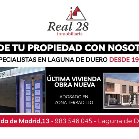
os para plantar árboles frutales plantas
 gran remodelación. Dado que el patio tenía una
ocaban caídas al alumnado, el Equipo Directivo
d artificial a varias empresas. Brico Depôt de
ecesaria para solventar este problema, y el
aborado para la colocación del césped y la
ueva zona de plantas.
tro ha podido crear varios rincones de patio,