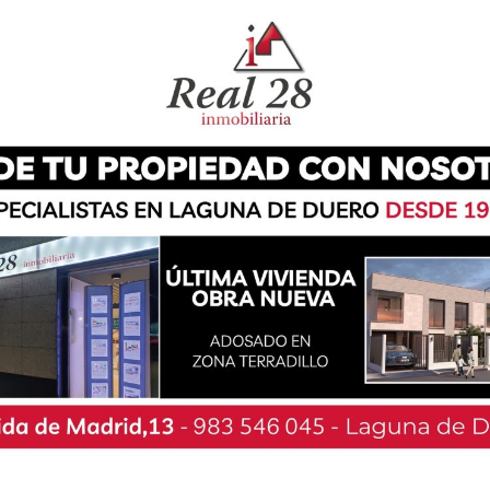
n sido algunos de los disfraces elaborados desde
 desarrollo de su fiesta de carnaval. Ataviados
ón Infantil y Educación Primaria, han acudido al
 un desfile, que este año ha puesto su punto y
mnado viene llevando a cabo varias semanas
ar los disfraces, la presentación de un baile, o
Este año el tema de carnaval es: “El Mar”.