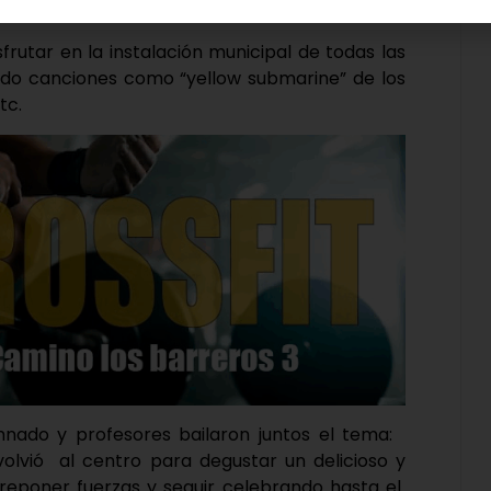
rutar en la instalación municipal de todas las
ado canciones como “yellow submarine” de los
tc.
mnado y profesores bailaron juntos el tema:
lvió al centro para degustar un delicioso y
eponer fuerzas y seguir celebrando hasta el