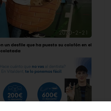
on un desfile que ha puesto su colofón en el
hocolatada