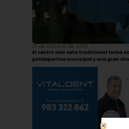
21 de febrero de 2020
El centro vive esta tradicional fecha c
polideportivo municipal y una gran c