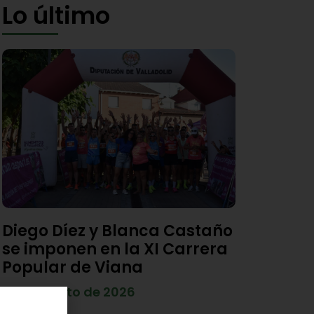
Lo último
Diego Díez y Blanca Castaño
se imponen en la XI Carrera
Popular de Viana
4 de agosto de 2026