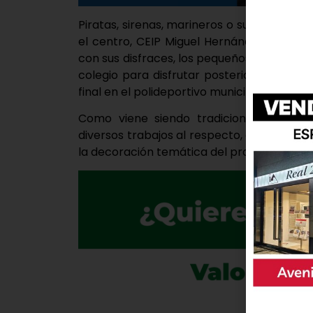
Piratas, sirenas, marineros o surferos, ha
el centro, CEIP Miguel Hernández, para el
con sus disfraces, los pequeños de Educaci
colegio para disfrutar posteriormente de
final en el polideportivo municipal.
Como viene siendo tradicional, el alu
diversos trabajos al respecto, como prepar
la decoración temática del propio colegio. 