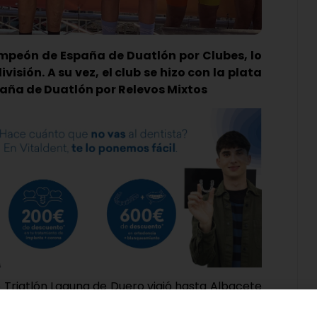
mpeón de España de Duatlón por Clubes, lo
isión. A su vez, el club se hizo con la plata
aña de Duatlón por Relevos Mixtos
o Triatlón Laguna de Duero viajó hasta Albacete
ompeticiones: el Campeonato de España de