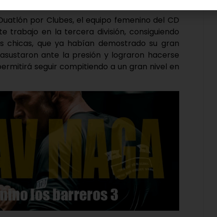
atlón por Clubes, el equipo femenino del CD
te trabajo en la tercera división, consiguiendo
 chicas, que ya habían demostrado su gran
 asustaron ante la presión y lograron hacerse
ermitirá seguir compitiendo a un gran nivel en