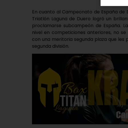
En cuanto al Campeonato de España de Du
Triatlón Laguna de Duero logró un brillan
proclamarse subcampeón de España. Las
nivel en competiciones anteriores, no se
con una meritoria segunda plaza que les p
segunda división.