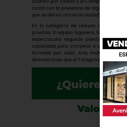
Duatlón por Clubes y el Campeonato de Es
contó con la presencia de algunos de los m
que se dieron cita en la ciudad manchega pa
En la categoría de relevos mixtos, la 
pruebas. El equipo lagunero, formado por 
espectacular segundo puesto en la cate
capacidad para competir a un alto nivel.
formado por Asier, Ana, Imanol y Marina
demostrando que el TriLaguna cuenta con g