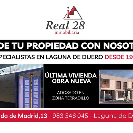
paña de Duatlón por Relevos Mixtos. El evento
ejores atletas de este deporte en todo el país,
ra luchar por el título nacional.
emoción estuvo presente en cada una de las
Hugo, Elena Diez, Samuel y Elena Olea, logró un
goría Open, demostrando su gran nivel y su
 Por su parte, el segundo cuarteto del equipo,
, consiguió una meritoria undécima posición,
randes atletas en todas sus filas.