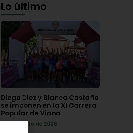
Lo último
Diego Díez y Blanca Castaño
se imponen en la XI Carrera
Popular de Viana
4 de agosto de 2026