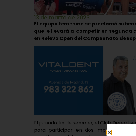
13 de marzo de 2023
El equipo femenino se proclamó subca
que le llevará a competir en segunda div
en Relevo Open del Campeonato de Esp
El pasado fin de semana, el Club Deportiv
para participar en dos importantes c