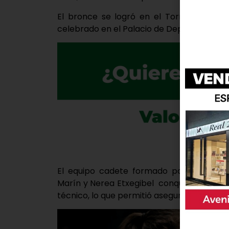
El bronce se logró en el Torneo Naciona
celebrado en el Palacio de Deportes Elena
El equipo cadete formado por Clara Gon
Marín y Nerea Etxegibel conquistaron al jur
técnico, lo que permitió asegurar una terc