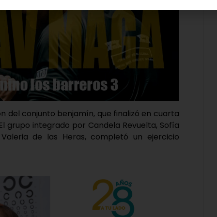
n del conjunto benjamín, que finalizó en cuarta
 El grupo integrado por Candela Revuelta, Sofía
Valeria de las Heras, completó un ejercicio