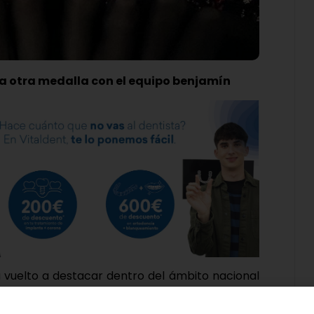
oza otra medalla con el equipo benjamín
ha vuelto a destacar dentro del ámbito nacional
medalla de bronce en el Gran Prix de Marbella
igiosas actualmente.