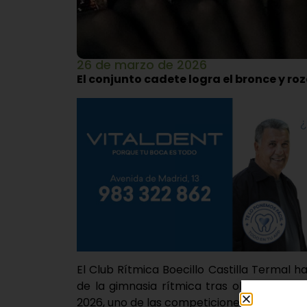
26 de marzo de 2026
El conjunto cadete logra el bronce y r
El Club Rítmica Boecillo Castilla Termal 
de la gimnasia rítmica tras obtener la 
2026, uno de las competiciones más prest