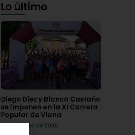
Lo último
Diego Díez y Blanca Castaño
se imponen en la XI Carrera
Popular de Viana
4 de agosto de 2026