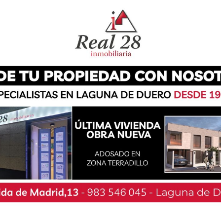
l de Conjuntos Base “Diputación de Málaga”,
 Benítez.
zález, Noa Baruque, Paula San José, Daniela
ado con un ejercicio sólido en lo artístico y en
era posición dentro del podio.