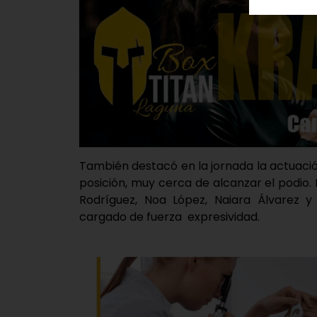
También destacó en la jornada la actuació
posición, muy cerca de alcanzar el podio.
Rodríguez, Noa López, Naiara Álvarez y 
cargado de fuerza expresividad.