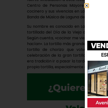
Centro de Personas Mayores. Dicho act
cocinero y sus vivencias en Laguna. El act
Banda de Música de Laguna de Duero.
Su nombre es conocido en Laguna de Due
tortillada del Día de la Vieja o el guiso 
Según cuenta, «cocinar me viene de nacimi
hacían». La tortilla más grande que ha he
tortilla de chorizo que volverá a ela
celebración de la gran tortilla cuenta co
era tradición ir a pasar la tarde del Día de
propia tortilla, especialmente de aceituna