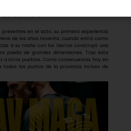
s presentes en el acto, su primera experiencia
iene de los años noventa, cuando entró como
ias a su maña con los hierros construyó una
era paella de grandes dimensiones. Tras esta
voz a otros pueblos. Como consecuencia, hoy en
 todos los puntos de la provincia, incluso de