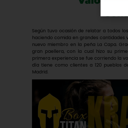
Según tuvo ocasión de relatar a todos lo
haciendo comida en grandes cantidades v
nuevo miembro en la peña La Capa. Grac
gran paellera, con la cual hizo su prim
primera experiencia se fue corriendo la 
día tiene como clientes a 120 pueblos de
Madrid.