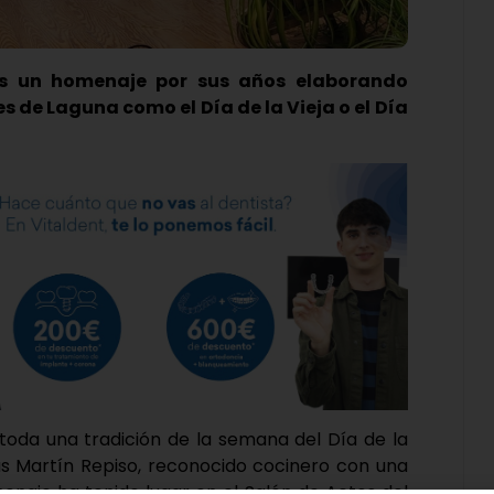
nes un homenaje por sus años elaborando
 de Laguna como el Día de la Vieja o el Día
a toda una tradición de la semana del Día de la
ús Martín Repiso, reconocido cocinero con una
omenaje ha tenido lugar en el Salón de Actos del