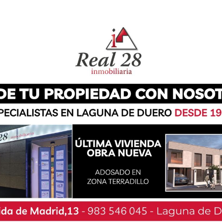
o ha servido como recuerdo a su oficio de
o ha incluido, además, una actuación de la A. C
ro por ser el encargado de preparar la gran
de carne de toro el Día de las Peñas en fiestas.
ento, por gusto, pues ninguno de mis padres lo
cho hasta la fecha es de 900 raciones; una gran
borar el próximo miércoles 6 de marzo. La
n varios años de historia, sin embargo, antaño
 la Vieja a los Valles, donde cada uno llevaba su
 negra, cebolla y pimentón.