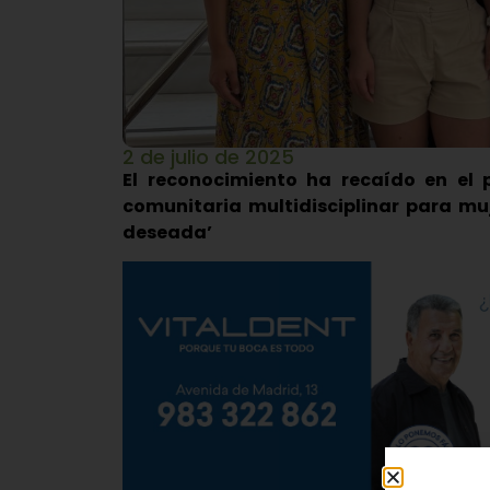
2 de julio de 2025
El reconocimiento ha recaído en el 
comunitaria multidisciplinar para mu
deseada’