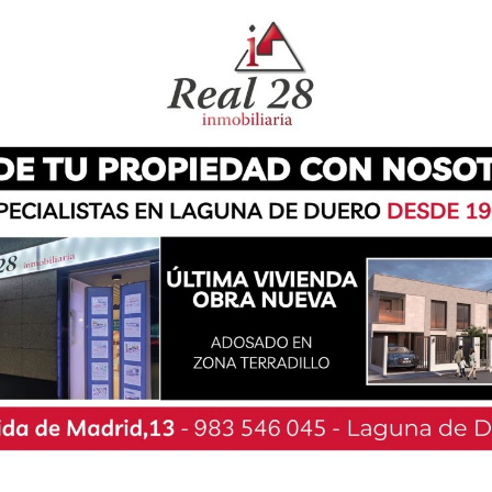
de Laguna han sido galardonados durante el
 modelos asistenciales’. La tercera edición de
d Española de Médicos Generales y de Familia
po de profesionales de este centro por su
de la SEMG celebrado en Las Palmas de Gran
evado el reconocimiento por la iniciativa ‘Redes
idisciplinar para mujeres mayores en situación