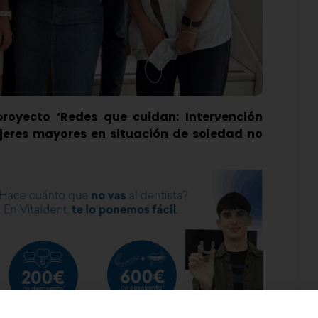
proyecto ‘Redes que cuidan: Intervención
jeres mayores en situación de soledad no