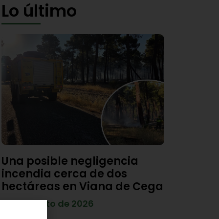
Lo último
Una posible negligencia
incendia cerca de dos
hectáreas en Viana de Cega
7 de agosto de 2026