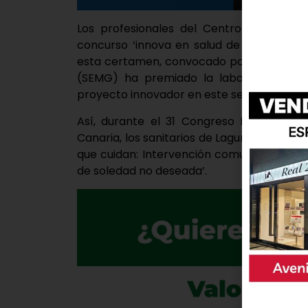
Los profesionales del Centro de Salud 
concurso ‘innova en salud de la mujer en
esta certamen, convocado por la Socieda
(SEMG) ha premiado la labor de un gru
proyecto innovador en este sector.
Así, durante el 31 Congreso Nacional 
Canaria, los sanitarios de Laguna se han ll
que cuidan: Intervención comunitaria mult
de soledad no deseada’.