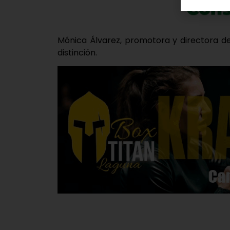
Mónica Álvarez, promotora y directora d
distinción.