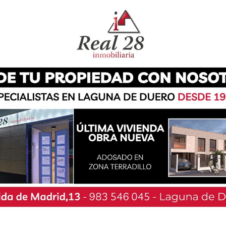
de los diferentes espacios disponibles en las
Laguna de Duero, Román Rodríguez, ha remitido
incial de Educación de la Junta de Castilla y
ara que los alumnos de bachillerato del I.E.S
vo de mañana.
encontramos por el COVID19, preocupados por las
olares de bachillerato del I.E.S María Moliner, el
 brindar su apoyo y aunar esfuerzos con la
iendo a su disposición varias instalaciones
idad docente de los alumnos de bachillerato del
 aclaran en el expositivo.