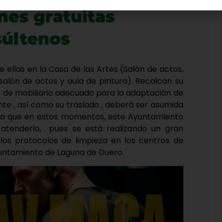
de ellas en la Casa de las Artes (Salón de actos,
 (salón de actos y aula de pintura). Recalcan su
mo de mobiliario adecuado para la adaptación de
te , así como su traslado , deberá ser asumida
, ya que en estos momentos, este Ayuntamiento
atenderlo, pues se está realizando un gran
los protocolos de limpieza en los centros de
untamiento de Laguna de Duero.