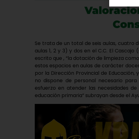
Se trata de un total de seis aulas, cuatro 
aulas 1, 2 y 3) y dos en el C.C. El Cascajo
escrito que , “la dotación de limpieza co
estos espacios en aulas de carácter docen
por la Dirección Provincial de Educación
no dispone de personal necesario para 
esfuerzo en atender las necesidades de 
educación primaria” subrayan desde el Ay