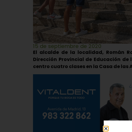
15 de septiembre de 2020
El alcalde de la localidad, Román 
Dirección Provincial de Educación de 
centro cuatro clases en la Casa de las A