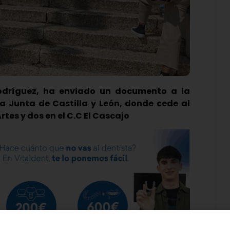
Rodríguez, ha enviado un documento a la
la Junta de Castilla y León, donde cede al
rtes y dos en el C.C El Cascajo