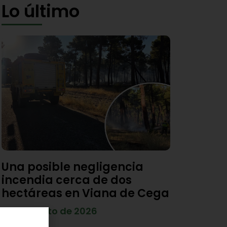
Lo último
Una posible negligencia
incendia cerca de dos
hectáreas en Viana de Cega
7 de agosto de 2026