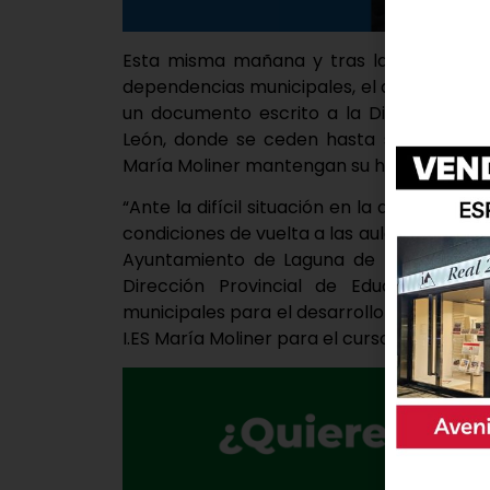
Esta misma mañana y tras la valoración 
dependencias municipales, el alcalde de 
un documento escrito a la Dirección Prov
León, donde se ceden hasta seis clases p
María Moliner mantengan su horario lecti
“Ante la difícil situación en la que nos 
condiciones de vuelta a las aulas de los esc
Ayuntamiento de Laguna de Duero quiere
Dirección Provincial de Educación, pon
municipales para el desarrollo de la activ
I.ES María Moliner para el curso 2020-2021”