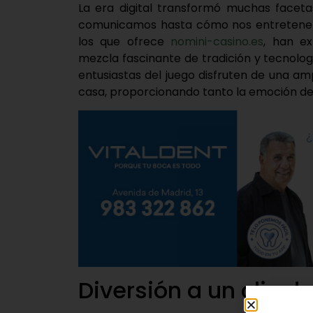
La era digital transformó muchas faceta
comunicamos hasta cómo nos entretenemo
los que ofrece
nomini-casino.es
, han ex
mezcla fascinante de tradición y tecnolo
entusiastas del juego disfruten de una am
casa, proporcionando tanto la emoción de
Diversión a un clic d