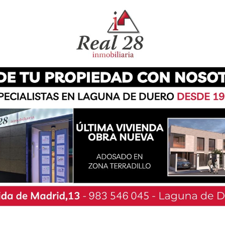
 revolucionarios de los juegos de azar en línea.
ar suerte en las tragaperras o sumergirse en la
a de una visita física. Hoy, un clic basta para
s parecen infinitas. Slots vibrantes, juegos de
casinos están al alcance de la mano, capturando
cional y llevándola al espacio digital.
antallas: Una transición
lásicos en formatos digitales ha sido una
 igual. La posibilidad de jugar una partida de
olo ha democratizado el acceso a estos juegos,
ueva forma de interactuar socialmente. La
e replicar estos juegos con fidelidad, sino que
s que enriquecen la experiencia, como chat en
cerlo en Nomini, y opciones de personalización