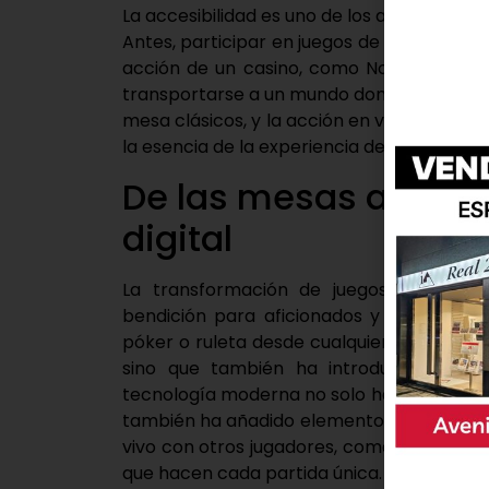
La accesibilidad es uno de los aspectos más
Antes, participar en juegos de mesa, prob
acción de un casino, como Nomini, requerí
transportarse a un mundo donde las opcione
mesa clásicos, y la acción en vivo de los 
la esencia de la experiencia del casino tradi
De las mesas a las p
digital
La transformación de juegos de mesa c
bendición para aficionados y novatos por
póker o ruleta desde cualquier lugar no s
sino que también ha introducido una n
tecnología moderna no solo ha hecho posibl
también ha añadido elementos interactivo
vivo con otros jugadores, como puedes ha
que hacen cada partida única.