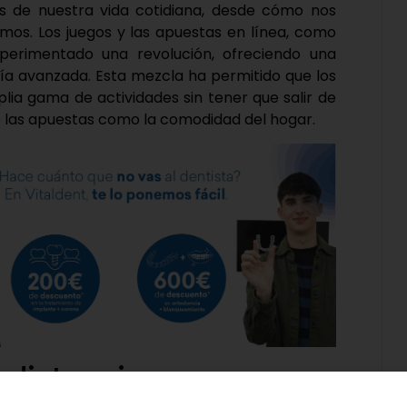
s de nuestra vida cotidiana, desde cómo nos
s. Los juegos y las apuestas en línea, como
perimentado una revolución, ofreciendo una
gía avanzada. Esta mezcla ha permitido que los
plia gama de actividades sin tener que salir de
 las apuestas como la comodidad del hogar.
e distancia