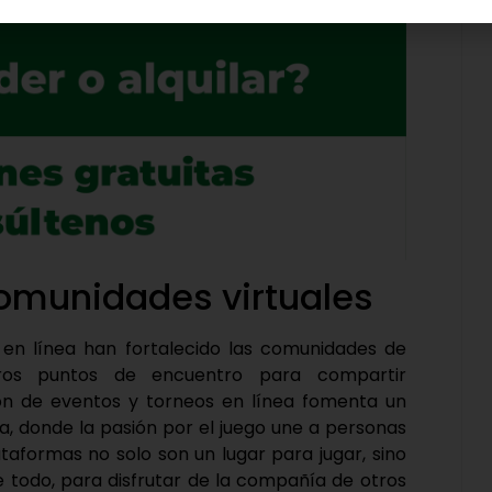
comunidades virtuales
s en línea han fortalecido las comunidades de
deros puntos de encuentro para compartir
ción de eventos y torneos en línea fomenta un
, donde la pasión por el juego une a personas
taformas no solo son un lugar para jugar, sino
e todo, para disfrutar de la compañía de otros