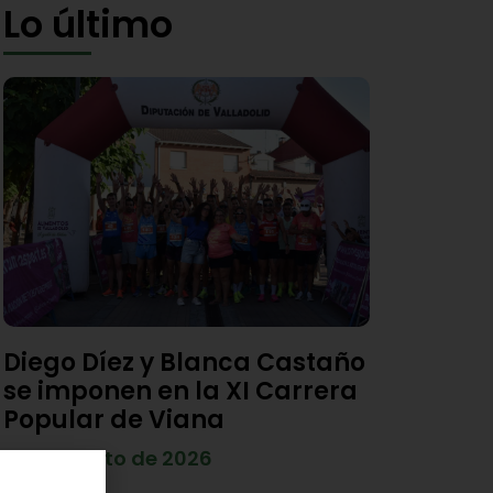
Lo último
Diego Díez y Blanca Castaño
se imponen en la XI Carrera
Popular de Viana
4 de agosto de 2026