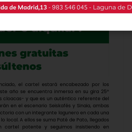
no de la Concejalía de Igualdad del Consistorio.
ciado, el cartel estará encabezado por los
ste año se encuentra inmersa en su gira 25º
s cloacas- y que es un auténtico referente del
rán en el escenario Seiskafés y Sinaia, ambas
ectoria con un integrante lagunero en cada una
lo local. A ellos se suma Paté de Pato, llegados
cartel potente y seguimos insistiendo en