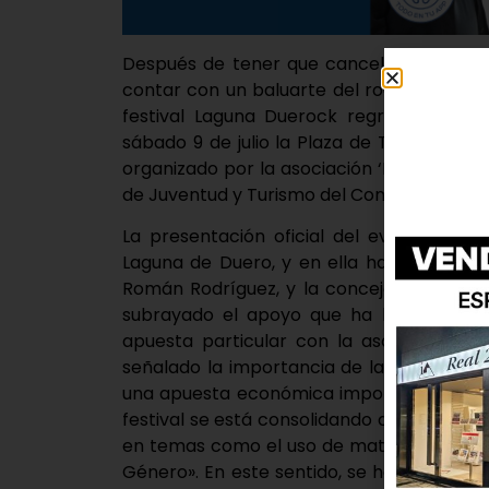
Después de tener que cancelar su tercer
contar con un baluarte del rock estatal 
festival Laguna Duerock regresa este a
sábado 9 de julio la Plaza de Toros volve
organizado por la asociación ‘El Roce de 
de Juventud y Turismo del Consistorio.
La presentación oficial del evento ha t
Laguna de Duero, y en ella han estado pre
Román Rodríguez, y la concejal de Juvent
subrayado el apoyo que ha llevado a cab
apuesta particular con la asociación El
señalado la importancia de la dinamizació
una apuesta económica importante y dando
festival se está consolidando año tras añ
en temas como el uso de materiales recic
Género». En este sentido, se ha avanzado