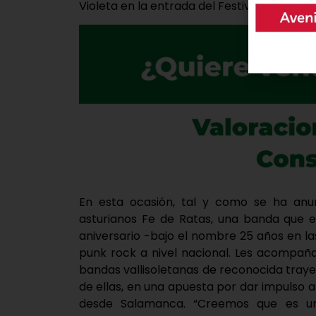
Violeta en la entrada del Festival, de la ma
En esta ocasión, tal y como se ha anun
asturianos Fe de Ratas, una banda que e
aniversario -bajo el nombre 25 años en la
punk rock a nivel nacional. Les acompaña
bandas vallisoletanas de reconocida tray
de ellas, en una apuesta por dar impulso a 
desde Salamanca. “Creemos que es un 