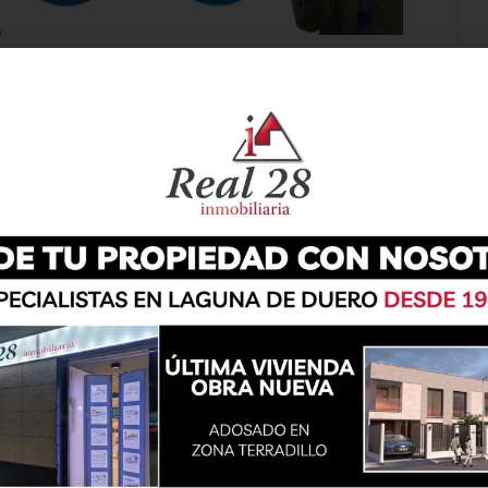
a edición en 2020 -en la que estaba previsto
como Porretas-, con motivo de la pandemia, el
ño a la agenda musical lagunera. El próximo
rá a acoger este evento, con entrada gratuita,
tu cuerpo’ con la colaboración de la Concejalía
enido lugar este lunes en el Ayuntamiento de
sentes, junto a los organizadores, el alcalde,
ud y Turismo, Estela Crespo. El primer edil ha
o el Consistorio con esta iniciativa, en una
 Roce de Tu Cuerpo. Por su parte, Crespo ha
n «de los jóvenes y no tan jóvenes, realizando
 cabida a la participación asociativa». «Este
o, y pretendemos que sirva también para incidir
lados o la concienciación sobre la Igualdad de
 que se está trabajando para instalar un Punto