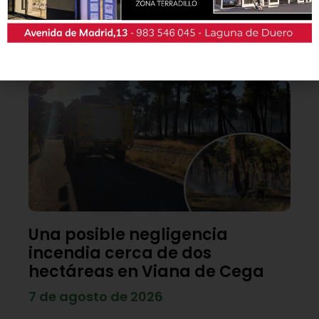
patrocinadores y en la Casa de las Artes.
Lo último
Una posible negligencia
incendia cerca de dos
hectáreas en Viana de Cega
7 de agosto de 2026