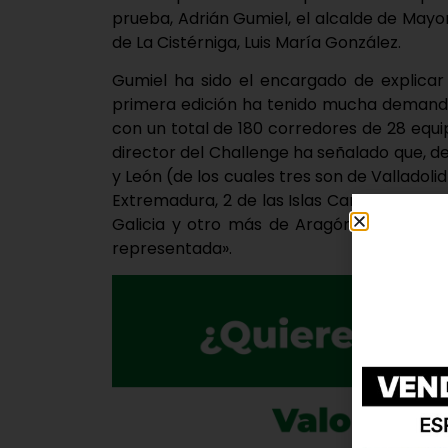
prueba, Adrián Gumiel, el alcalde de Mayor
de La Cistérniga, Luis María González.
Gumiel ha sido el encargado de explicar
primera edición ha tenido mucha demanda
con un total de 180 corredores de 28 equ
director del Challenge ha señalado que, de 
y León (de los cuales tres son de Valladoli
Extremadura, 2 de las Islas Canarias, 6 de
Galicia y otro más de Aragón; «de tal 
representada».