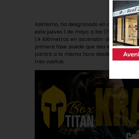
Asimismo, ha desgranado en qué van a con
este jueves 1 de mayo a las 17:00 horas n 
1,4 kilómetros en ascensión al Cerro de 
primera fase puede que sea el ganador fi
partirá a la misma hora desde Mayorga pa
tres vueltas.