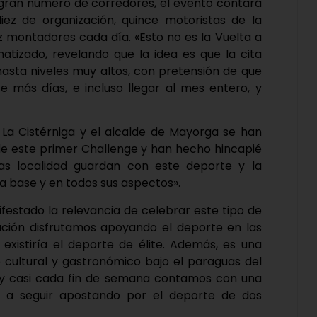
gran número de corredores, el evento contará
ez de organización, quince motoristas de la
iez montadores cada día. «Esto no es la Vuelta a
izado, revelando que la idea es que la cita
asta niveles muy altos, con pretensión de que
e más días, e incluso llegar al mes entero, y
 La Cistérniga y el alcalde de Mayorga se han
e este primer Challenge y han hecho hincapié
as localidad guardan con este deporte y la
a base y en todos sus aspectos».
festado la relevancia de celebrar este tipo de
tación disfrutamos apoyando el deporte en las
o existiría el deporte de élite. Además, es una
 cultural y gastronómico bajo el paraguas del
ta y casi cada fin de semana contamos con una
 a seguir apostando por el deporte de dos