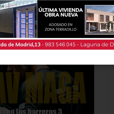
sistir cada una de las etapas, que arrancarán
La Cistérniga con una Contrarreloj Individual de
San Cristóbal, matizando que, «quien gane esta
nal de la prueba». El sábado, la segunda etapa
ra recorrer 62,2 kilómetros en un circuito de