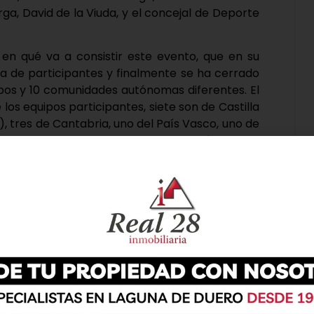
ga, David de la Viuda, y el concejal de Deporte
 en qué va a consistir este evento, que en su
 de participantes y finalmente se ha cerrado
ipos y 10 comunidades autónomas diferentes. El
los equipos participantes, siete son de Castilla
d), tres de Cantabria, uno del País Vasco, uno de
 Madrid, 4 de Asturias, uno de Andalucía, uno de
manera que prácticamente toda España estará