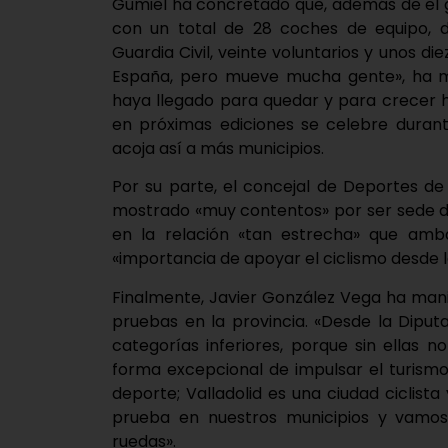
Gumiel ha concretado que, además de el 
con un total de 28 coches de equipo, di
Guardia Civil, veinte voluntarios y unos d
España, pero mueve mucha gente», ha mat
haya llegado para quedar y para crecer h
en próximas ediciones se celebre durant
acoja así a más municipios.
Por su parte, el concejal de Deportes de
mostrado «muy contentos» por ser sede d
en la relación «tan estrecha» que amb
«importancia de apoyar el ciclismo desde l
Finalmente, Javier González Vega ha mani
pruebas en la provincia. «Desde la Dipu
categorías inferiores, porque sin ellas n
forma excepcional de impulsar el turismo
deporte; Valladolid es una ciudad ciclis
prueba en nuestros municipios y vamos
ruedas».