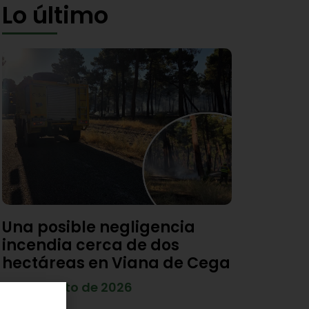
Lo último
Una posible negligencia
incendia cerca de dos
hectáreas en Viana de Cega
7 de agosto de 2026