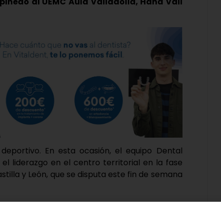
pinedo al UEMC Aula Valladolid, Hand Vall
deportivo. En esta ocasión, el equipo Dental
liderazgo en el centro territorial en la fase
astilla y León, que se disputa este fin de semana
os cuatro mejores equipos de la Comunidad, se
ficatoria celebrada el pasado mes de marzo, y