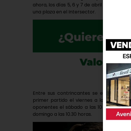
ahora, los días 5, 6 y 7 de abril volverán a
una plaza en el Intersector.
Entre sus contrincantes se encuentran e
primer partido el viernes a las 17 horas;
oponentes el sábado a las 10 horas; y el 
domingo a las 10.30 horas.