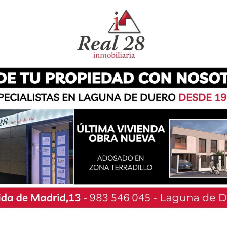
 la pista para hacerse con la victoria y conseguir
l UEMC Aula Valladolid, con quien jugarán el
 Talleres Chevi BM Palencia, quienes serán sus
Hand Vall Valladolid, con quienes se batirán el