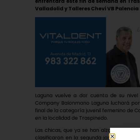
enfrentará este fin de semana en Tras
Valladolid y Talleres Chevi VB Palencia
Laguna vuelve a dar cuenta de su nivel 
Company Balonmano Laguna luchará por el 
final de la categoría juvenil femenino de C
en la localidad de Traspinedo.
Las chicas, que ya se han alzado entre l
clasificaron en la segunda jornada clasi